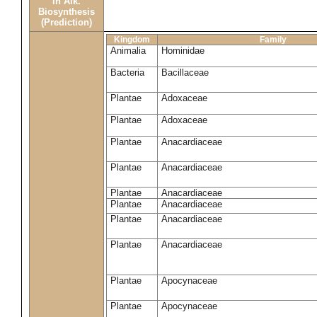
in Alk.
Biosynthesis
(Prediction)
Kingdom
Family
Animalia
Hominidae
Bacteria
Bacillaceae
Plantae
Adoxaceae
Plantae
Adoxaceae
Plantae
Anacardiaceae
Plantae
Anacardiaceae
Plantae
Anacardiaceae
Plantae
Anacardiaceae
Plantae
Anacardiaceae
Plantae
Anacardiaceae
Plantae
Apocynaceae
Plantae
Apocynaceae