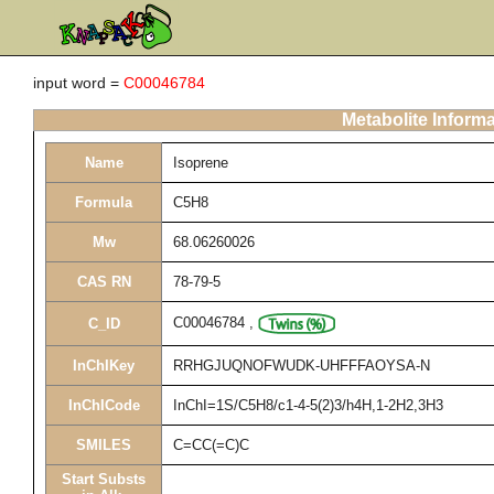
input word =
C00046784
Metabolite Informa
Name
Isoprene
Formula
C5H8
Mw
68.06260026
CAS RN
78-79-5
C00046784
,
C_ID
InChIKey
RRHGJUQNOFWUDK-UHFFFAOYSA-N
InChICode
InChI=1S/C5H8/c1-4-5(2)3/h4H,1-2H2,3H3
SMILES
C=CC(=C)C
Start Substs