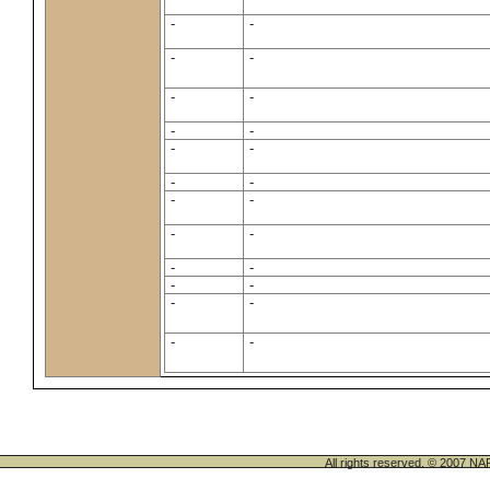
-
-
-
-
-
-
-
-
-
-
-
-
-
-
-
-
-
-
-
-
-
-
-
-
All rights reserved. © 200