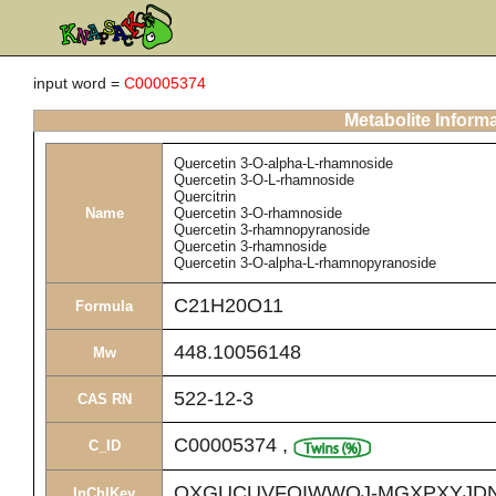
input word =
C00005374
Metabolite Inform
Quercetin 3-O-alpha-L-rhamnoside
Quercetin 3-O-L-rhamnoside
Quercitrin
Name
Quercetin 3-O-rhamnoside
Quercetin 3-rhamnopyranoside
Quercetin 3-rhamnoside
Quercetin 3-O-alpha-L-rhamnopyranoside
C21H20O11
Formula
448.10056148
Mw
522-12-3
CAS RN
C00005374
,
C_ID
OXGUCUVFOIWWQJ-MGXPXYJDN
InChIKey