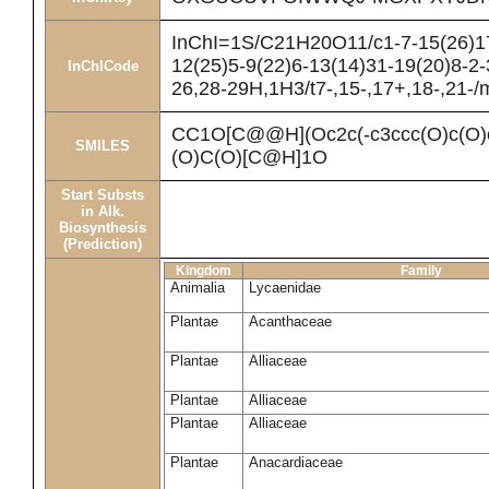
InChI=1S/C21H20O11/c1-7-15(26)17
12(25)5-9(22)6-13(14)31-19(20)8-2-
InChICode
26,28-29H,1H3/t7-,15-,17+,18-,21-/
CC1O[C@@H](Oc2c(-c3ccc(O)c(O)
SMILES
(O)C(O)[C@H]1O
Start Substs
in Alk.
Biosynthesis
(Prediction)
Kingdom
Family
Animalia
Lycaenidae
Plantae
Acanthaceae
Plantae
Alliaceae
Plantae
Alliaceae
Plantae
Alliaceae
Plantae
Anacardiaceae