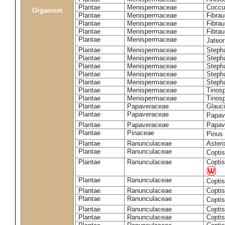
Plantae
Menispermaceae
Coccul
Organism
Plantae
Menispermaceae
Fibrau
Plantae
Menispermaceae
Fibrau
Plantae
Menispermaceae
Fibrau
Plantae
Menispermaceae
Jateo
Plantae
Menispermaceae
Stepha
Plantae
Menispermaceae
Steph
Plantae
Menispermaceae
Stepha
Plantae
Menispermaceae
Stepha
Plantae
Menispermaceae
Steph
Plantae
Menispermaceae
Tinosp
Plantae
Menispermaceae
Tinosp
Plantae
Papaveraceae
Glauc
Plantae
Papaveraceae
Papav
Plantae
Papaveraceae
Papav
Plantae
Pinaceae
Pinus
Plantae
Ranunculaceae
Astero
Plantae
Ranunculaceae
Copti
Plantae
Ranunculaceae
Coptis
Plantae
Ranunculaceae
Coptis
Plantae
Ranunculaceae
Coptis
Plantae
Ranunculaceae
Copti
Plantae
Ranunculaceae
Coptis
Plantae
Ranunculaceae
Copti