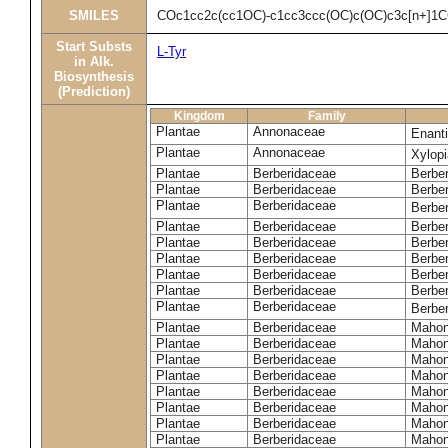
SMILES
COc1cc2c(cc1OC)-c1cc3ccc(OC)c(OC)c3c[n+]1
Start Substs
L-Tyr
in Alk.
Biosynthesis
(Prediction)
Kingdom
Family
Plantae
Annonaceae
Enant
Plantae
Annonaceae
Xylopi
Plantae
Berberidaceae
Berbe
Plantae
Berberidaceae
Berber
Plantae
Berberidaceae
Berber
Plantae
Berberidaceae
Berber
Plantae
Berberidaceae
Berberi
Plantae
Berberidaceae
Berber
Plantae
Berberidaceae
Berbe
Plantae
Berberidaceae
Berber
Plantae
Berberidaceae
Berber
Plantae
Berberidaceae
Mahon
Plantae
Berberidaceae
Mahon
Plantae
Berberidaceae
Mahoni
Plantae
Berberidaceae
Mahon
Plantae
Berberidaceae
Mahon
Plantae
Berberidaceae
Mahoni
Plantae
Berberidaceae
Mahon
Plantae
Berberidaceae
Mahon