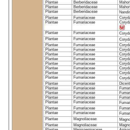
Plantae
Berberidaceae
Mahon
Plantae
Berberidaceae
Mahon
Plantae
Berberidaceae
Nandi
Plantae
Fumariaceae
Coryd
Plantae
Fumariaceae
Coryd
Plantae
Fumariaceae
Coryd
Plantae
Fumariaceae
Coryd
Plantae
Fumariaceae
Coryda
Plantae
Fumariaceae
Coryda
Plantae
Fumariaceae
Coryda
Plantae
Fumariaceae
Coryda
Plantae
Fumariaceae
Coryda
Plantae
Fumariaceae
Coryda
Plantae
Fumariaceae
Coryda
Plantae
Fumariaceae
Coryd
Plantae
Fumariaceae
Dicent
Plantae
Fumariaceae
Fumari
Plantae
Fumariaceae
Fumari
Plantae
Fumariaceae
Fumar
Plantae
Fumariaceae
Fumari
Plantae
Fumariaceae
Fumar
Plantae
Fumariaceae
Fumari
Plantae
Magnoliaceae
Magnol
Plantae
Magnoliaceae
Magnol
Plantae
Menispermaceae
Aniso