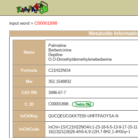
input word =
C00001898
Metabolite Informati
Palmatine
Berbericinine
Name
Depiline
O,O-Dimethyldemethyleneberberine
Formula
C21H22NO4
Mw
352.1548832
CAS RN
3486-67-7
C00001898
,
C_ID
InChIKey
QUCQEUCGKKTEBI-UHFFFAOYSA-N
InChI=1S/C21H22NO4/c1-23-18-6-5-13-9-17-15-11-2
InChICode
16(13)21(18)26-4/h5-6,9-12H,7-8H2,1-4H3/q+1