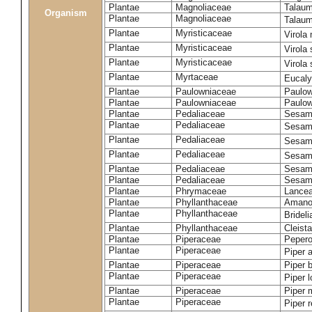
Plantae
Magnoliaceae
Talaum
Organism
Plantae
Magnoliaceae
Talaum
Plantae
Myristicaceae
Virola 
Plantae
Myristicaceae
Virola
Plantae
Myristicaceae
Virola
Plantae
Myrtaceae
Eucaly
Plantae
Paulowniaceae
Paulow
Plantae
Paulowniaceae
Paulow
Plantae
Pedaliaceae
Sesam
Plantae
Pedaliaceae
Sesam
Plantae
Pedaliaceae
Sesam
Plantae
Pedaliaceae
Sesam
Plantae
Pedaliaceae
Sesamu
Plantae
Pedaliaceae
Sesam
Plantae
Phrymaceae
Lancea
Plantae
Phyllanthaceae
Amanoa
Plantae
Phyllanthaceae
Bridel
Plantae
Phyllanthaceae
Cleist
Plantae
Piperaceae
Pepero
Plantae
Piperaceae
Piper 
Plantae
Piperaceae
Piper 
Plantae
Piperaceae
Piper 
Plantae
Piperaceae
Piper 
Plantae
Piperaceae
Piper 