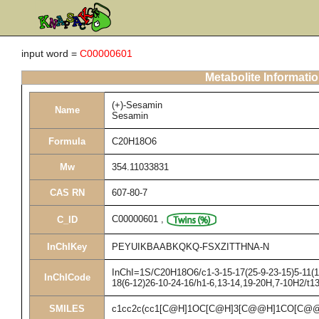
input word =
C00000601
Metabolite Informati
(+)-Sesamin
Name
Sesamin
Formula
C20H18O6
Mw
354.11033831
CAS RN
607-80-7
C00000601
,
C_ID
InChIKey
PEYUIKBAABKQKQ-FSXZITTHNA-N
InChI=1S/C20H18O6/c1-3-15-17(25-9-23-15)5-11(1)
InChICode
18(6-12)26-10-24-16/h1-6,13-14,19-20H,7-10H2/t1
SMILES
c1cc2c(cc1[C@H]1OC[C@H]3[C@@H]1CO[C@@