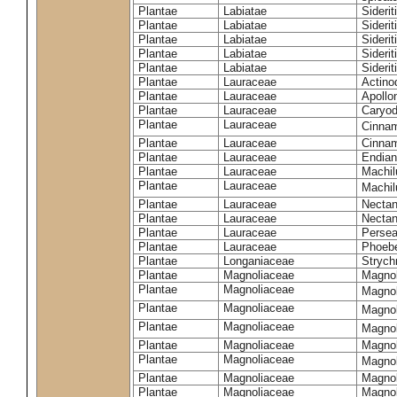
Plantae
Labiatae
Siderit
Plantae
Labiatae
Siderit
Plantae
Labiatae
Siderit
Plantae
Labiatae
Sideri
Plantae
Labiatae
Siderit
Plantae
Lauraceae
Actino
Plantae
Lauraceae
Apollo
Plantae
Lauraceae
Caryod
Plantae
Lauraceae
Cinna
Plantae
Lauraceae
Cinna
Plantae
Lauraceae
Endian
Plantae
Lauraceae
Machil
Plantae
Lauraceae
Machil
Plantae
Lauraceae
Necta
Plantae
Lauraceae
Nectan
Plantae
Lauraceae
Persea
Plantae
Lauraceae
Phoeb
Plantae
Longaniaceae
Strych
Plantae
Magnoliaceae
Magnol
Plantae
Magnoliaceae
Magnol
Plantae
Magnoliaceae
Magnol
Plantae
Magnoliaceae
Magnol
Plantae
Magnoliaceae
Magnol
Plantae
Magnoliaceae
Magnol
Plantae
Magnoliaceae
Magnol
Plantae
Magnoliaceae
Magnol