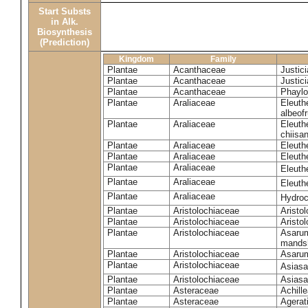
Start Substs
in Alk.
Biosynthesis
(Prediction)
Kingdom
Family
Plantae
Acanthaceae
Justici
Plantae
Acanthaceae
Justic
Plantae
Acanthaceae
Phaylo
Plantae
Araliaceae
Eleuth
albeof
Plantae
Araliaceae
Eleuth
chiisa
Plantae
Araliaceae
Eleuth
Plantae
Araliaceae
Eleuth
Plantae
Araliaceae
Eleuth
Plantae
Araliaceae
Eleuth
Plantae
Araliaceae
Hydroc
Plantae
Aristolochiaceae
Aristol
Plantae
Aristolochiaceae
Aristo
Plantae
Aristolochiaceae
Asarum
mands
Plantae
Aristolochiaceae
Asaru
Plantae
Aristolochiaceae
Asiasa
Plantae
Aristolochiaceae
Asiasa
Plantae
Asteraceae
Achill
Plantae
Asteraceae
Agerat