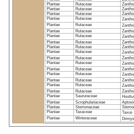
Plantae
Rutaceae
Zantho
Plantae
Rutaceae
Zantho
Plantae
Rutaceae
Zantho
Plantae
Rutaceae
Zantho
Plantae
Rutaceae
Zanth
Plantae
Rutaceae
Zantho
Plantae
Rutaceae
Zantho
Plantae
Rutaceae
Zantho
Plantae
Rutaceae
Zanth
Plantae
Rutaceae
Zantho
Plantae
Rutaceae
Zantho
Plantae
Rutaceae
Zanth
Plantae
Rutaceae
Zantho
Plantae
Rutaceae
Zanth
Plantae
Rutaceae
Zantho
Plantae
Rutaceae
Zanth
Plantae
Rutaceae
Zantho
Plantae
Saururaceae
Houttu
Plantae
Scrophulariaceae
Aptos
Plantae
Stemonaceae
Stemon
Plantae
Taxaceae
Taxus 
Plantae
Winteraceae
Drimys