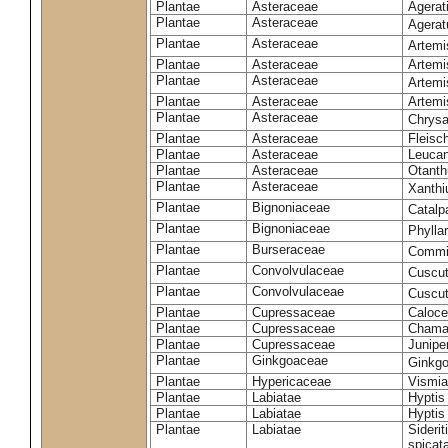
Plantae
Asteraceae
Agerat
Plantae
Asteraceae
Agera
Plantae
Asteraceae
Artemi
Plantae
Asteraceae
Artemi
Plantae
Asteraceae
Artemis
Plantae
Asteraceae
Artemis
Plantae
Asteraceae
Chrysa
Plantae
Asteraceae
Fleisc
Plantae
Asteraceae
Leucan
Plantae
Asteraceae
Otanth
Plantae
Asteraceae
Xanth
Plantae
Bignoniaceae
Catalp
Plantae
Bignoniaceae
Phylla
Plantae
Burseraceae
Commip
Plantae
Convolvulaceae
Cuscut
Plantae
Convolvulaceae
Cuscut
Plantae
Cupressaceae
Caloce
Plantae
Cupressaceae
Chamae
Plantae
Cupressaceae
Juniper
Plantae
Ginkgoaceae
Ginkgo
Plantae
Hypericaceae
Vismia
Plantae
Labiatae
Hyptis
Plantae
Labiatae
Hyptis
Plantae
Labiatae
Siderit
spicat