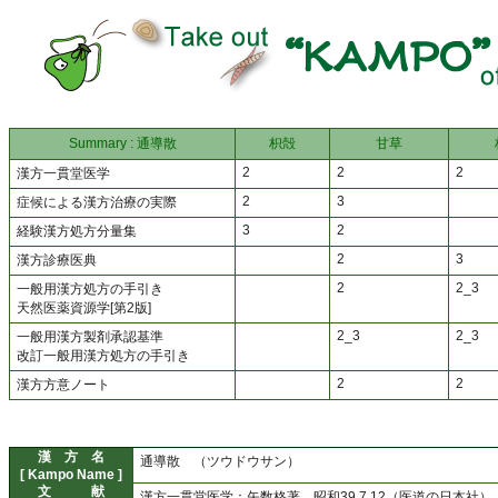
Summary : 通導散
枳殻
甘草
2
2
2
漢方一貫堂医学
2
3
症候による漢方治療の実際
3
2
経験漢方処方分量集
2
3
漢方診療医典
2
2_3
一般用漢方処方の手引き
天然医薬資源学[第2版]
2_3
2_3
一般用漢方製剤承認基準
改訂一般用漢方処方の手引き
2
2
漢方方意ノート
漢 方 名
通導散 （ツウドウサン）
[ Kampo Name ]
文 献
漢方一貫堂医学：矢数格著，昭和39.7.12（医道の日本社）