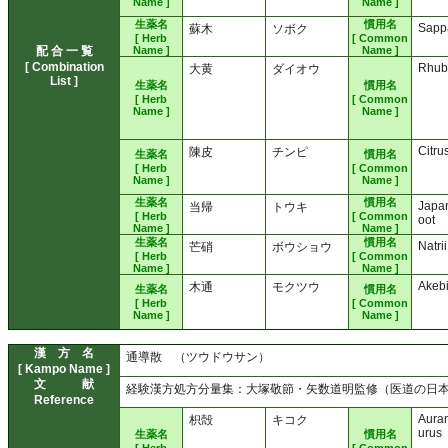
Name ]
Name ]
生薬名
慣用名
Sapp
蘇木
ソボク
[ Herb
[ Common
配 合 一 覧
Name ]
Name ]
[ Combination
Rhub
大黄
ダイオウ
List ]
生薬名
慣用名
[ Herb
[ Common
Name ]
Name ]
Citru
陳皮
チンピ
生薬名
慣用名
[ Herb
[ Common
Name ]
Name ]
生薬名
慣用名
Japa
当帰
トウキ
[ Herb
[ Common
oot
Name ]
Name ]
生薬名
慣用名
Natri
芒硝
ボウショウ
[ Herb
[ Common
Name ]
Name ]
Akeb
木通
モクツウ
生薬名
慣用名
[ Herb
[ Common
Name ]
Name ]
漢 方 名
通導散 （ツウドウサン）
[ Kampo Name ]
文 献
経験漢方処方分量集：大塚敬節・矢数道明監修（医道の日
Reference
Auran
枳殻
キコク
urus
生薬名
慣用名