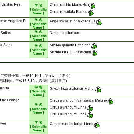
s Unshiu Peel
Citrus unshiu Markovich
学 名
[ Scientific
Citrus reticulata Blanco
Name ]
学 名
nese Angelica R
Angelica acutiloba kitagawa
[ Scientific
Name ]
学 名
i Sulfas
Natrium sulfuricum
[ Scientific
Name ]
ia Stem
Akebia quinata Decaisne
学 名
[ Scientific
Akebia trifoliata Koidzumi
Name ]
員会編，平成14.10.1，第5版（じほう）
和季，平成17.3.10，第4刷（廣川書店）
学 名
rrhiza
Glycyrrhiza uralensis Fisher
[ Scientific
Name ]
ture Orange
Citrus aurantium var. daidai Makino
学 名
Citrus aurantium Linne
[ Scientific
Name ]
Citrus aurantium Linne
学 名
ower
Carthamus tinctorius Linne
[ Scientific
Name ]