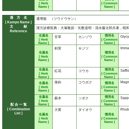
[ Herb
[ Common
Name ]
Name ]
漢 方 名
通導散 （ツウドウサン）
[ Kampo Name ]
文 献
漢方診療医典：大塚敬節・矢数道明・清水藤太郎共著，昭和44
Reference
生薬名
慣用名
Glycy
甘草
カンゾウ
[ Herb
[ Common
Name ]
Name ]
Imma
枳実
キジツ
生薬名
慣用名
[ Herb
[ Common
Name ]
Name ]
生薬名
慣用名
Saffl
紅花
コウカ
[ Herb
[ Common
Name ]
Name ]
Magn
厚朴
コウボク
生薬名
慣用名
[ Herb
[ Common
Name ]
Name ]
生薬名
慣用名
Sapp
蘇木
ソボク
[ Herb
[ Common
配 合 一 覧
Name ]
Name ]
[ Combination
Rhub
大黄
ダイオウ
List ]
生薬名
慣用名
[ Herb
[ Common
Name ]
Name ]