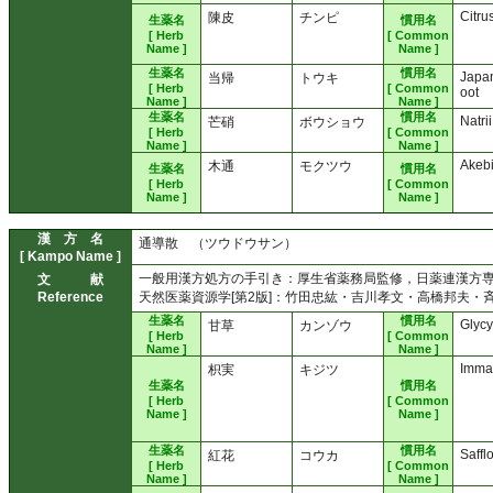
Citru
陳皮
チンピ
生薬名
慣用名
[ Herb
[ Common
Name ]
Name ]
生薬名
慣用名
Japa
当帰
トウキ
[ Herb
[ Common
oot
Name ]
Name ]
生薬名
慣用名
Natri
芒硝
ボウショウ
[ Herb
[ Common
Name ]
Name ]
Akeb
木通
モクツウ
生薬名
慣用名
[ Herb
[ Common
Name ]
Name ]
漢 方 名
通導散 （ツウドウサン）
[ Kampo Name ]
一般用漢方処方の手引き：厚生省薬務局監修，日薬連漢方専門委
文 献
Reference
天然医薬資源学[第2版]：竹田忠紘・吉川孝文・高橋邦夫・斉藤
生薬名
慣用名
Glycy
甘草
カンゾウ
[ Herb
[ Common
Name ]
Name ]
Imma
枳実
キジツ
生薬名
慣用名
[ Herb
[ Common
Name ]
Name ]
生薬名
慣用名
Saffl
紅花
コウカ
[ Herb
[ Common
Name ]
Name ]