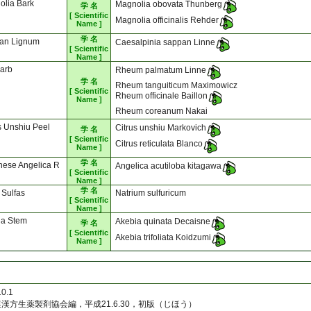
olia Bark
Magnolia obovata Thunberg
学 名
[ Scientific
Magnolia officinalis Rehder
Name ]
学 名
an Lignum
Caesalpinia sappan Linne
[ Scientific
Name ]
arb
Rheum palmatum Linne
学 名
Rheum tanguiticum Maximowicz
[ Scientific
Rheum officinale Baillon
Name ]
Rheum coreanum Nakai
s Unshiu Peel
Citrus unshiu Markovich
学 名
[ Scientific
Citrus reticulata Blanco
Name ]
学 名
nese Angelica R
Angelica acutiloba kitagawa
[ Scientific
Name ]
学 名
i Sulfas
Natrium sulfuricum
[ Scientific
Name ]
ia Stem
Akebia quinata Decaisne
学 名
[ Scientific
Akebia trifoliata Koidzumi
Name ]
.1
方生薬製剤協会編，平成21.6.30，初版（じほう）