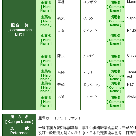
Magn
厚朴
コウボク
生薬名
慣用名
[ Herb
[ Common
Name ]
Name ]
生薬名
慣用名
Sapp
蘇木
ソボク
[ Herb
[ Common
配 合 一 覧
Name ]
Name ]
[ Combination
Rhub
大黄
ダイオウ
List ]
生薬名
慣用名
[ Herb
[ Common
Name ]
Name ]
Citru
陳皮
チンピ
生薬名
慣用名
[ Herb
[ Common
Name ]
Name ]
生薬名
慣用名
Japa
当帰
トウキ
[ Herb
[ Common
oot
Name ]
Name ]
生薬名
慣用名
Natri
芒硝
ボウショウ
[ Herb
[ Common
Name ]
Name ]
Akeb
木通
モクツウ
生薬名
慣用名
[ Herb
[ Common
Name ]
Name ]
漢 方 名
通導散 （ツウドウサン）
[ Kampo Name ]
一般用漢方製剤承認基準：厚生労働省医薬食品局，平成20.10
文 献
Reference
改訂一般用漢方処方の手引き：日本公定書協会監修，日薬連漢