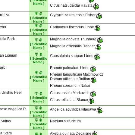
[ Scientific
Name ]
Citrus natsudaidai Hayata
学 名
rrhiza
Glycyrrhiza uralensis Fisher
[ Scientific
Name ]
学 名
ower
Carthamus tinctorius Linne
[ Scientific
Name ]
olia Bark
Magnolia obovata Thunberg
学 名
[ Scientific
Magnolia officinalis Rehder
Name ]
学 名
an Lignum
Caesalpinia sappan Linne
[ Scientific
Name ]
arb
Rheum palmatum Linne
学 名
Rheum tanguiticum Maximowicz
[ Scientific
Rheum officinale Baillon
Name ]
Rheum coreanum Nakai
s Unshiu Peel
Citrus unshiu Markovich
学 名
[ Scientific
Citrus reticulata Blanco
Name ]
学 名
nese Angelica R
Angelica acutiloba kitagawa
[ Scientific
Name ]
学 名
i Sulfas
Natrium sulfuricum
[ Scientific
Name ]
ia Stem
Akebia quinata Decaisne
学 名