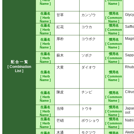
[ Herb
[ Common
Name ]
Name ]
生薬名
慣用名
Glycy
甘草
カンゾウ
[ Herb
[ Common
Name ]
Name ]
生薬名
慣用名
Saffl
紅花
コウカ
[ Herb
[ Common
Name ]
Name ]
Magn
厚朴
コウボク
生薬名
慣用名
[ Herb
[ Common
Name ]
Name ]
生薬名
慣用名
Sapp
蘇木
ソボク
[ Herb
[ Common
配 合 一 覧
Name ]
Name ]
[ Combination
Rhub
大黄
ダイオウ
List ]
生薬名
慣用名
[ Herb
[ Common
Name ]
Name ]
Citru
陳皮
チンピ
生薬名
慣用名
[ Herb
[ Common
Name ]
Name ]
生薬名
慣用名
Japa
当帰
トウキ
[ Herb
[ Common
oot
Name ]
Name ]
生薬名
慣用名
Natri
芒硝
ボウショウ
[ Herb
[ Common
Name ]
Name ]
Akeb
木通
モクツウ
生薬名
慣用名