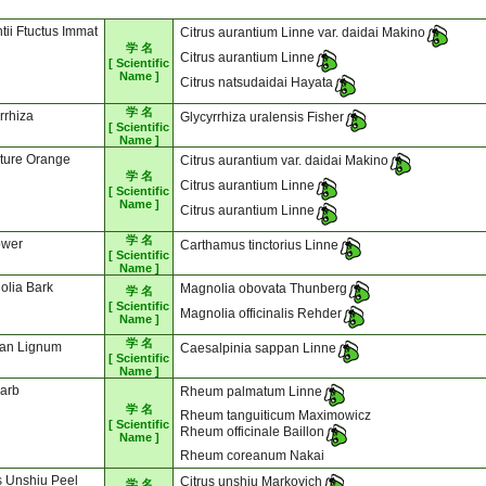
tii Ftuctus Immat
Citrus aurantium Linne var. daidai Makino
学 名
Citrus aurantium Linne
[ Scientific
Name ]
Citrus natsudaidai Hayata
学 名
rrhiza
Glycyrrhiza uralensis Fisher
[ Scientific
Name ]
ture Orange
Citrus aurantium var. daidai Makino
学 名
Citrus aurantium Linne
[ Scientific
Name ]
Citrus aurantium Linne
学 名
ower
Carthamus tinctorius Linne
[ Scientific
Name ]
olia Bark
Magnolia obovata Thunberg
学 名
[ Scientific
Magnolia officinalis Rehder
Name ]
学 名
an Lignum
Caesalpinia sappan Linne
[ Scientific
Name ]
arb
Rheum palmatum Linne
学 名
Rheum tanguiticum Maximowicz
[ Scientific
Rheum officinale Baillon
Name ]
Rheum coreanum Nakai
s Unshiu Peel
Citrus unshiu Markovich
学 名