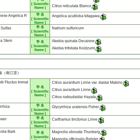
[ Scientific
Citrus reticulata Blanco
Name ]
学 名
nese Angelica R
Angelica acutiloba kitagawa
[ Scientific
Name ]
学 名
i Sulfas
Natrium sulfuricum
[ Scientific
Name ]
ia Stem
Akebia quinata Decaisne
学 名
[ Scientific
Akebia trifoliata Koidzumi
Name ]
初版（南江堂）
tii Ftuctus Immat
Citrus aurantium Linne var. daidai Makino
学 名
Citrus aurantium Linne
[ Scientific
Name ]
Citrus natsudaidai Hayata
学 名
rrhiza
Glycyrrhiza uralensis Fisher
[ Scientific
Name ]
学 名
ower
Carthamus tinctorius Linne
[ Scientific
Name ]
olia Bark
Magnolia obovata Thunberg
学 名
[ Scientific
Magnolia officinalis Rehder