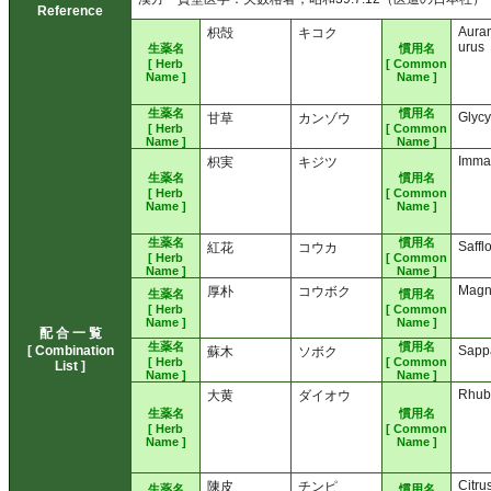
Reference
Auran
枳殻
キコク
urus
生薬名
慣用名
[ Herb
[ Common
Name ]
Name ]
生薬名
慣用名
Glycy
甘草
カンゾウ
[ Herb
[ Common
Name ]
Name ]
Imma
枳実
キジツ
生薬名
慣用名
[ Herb
[ Common
Name ]
Name ]
生薬名
慣用名
Saffl
紅花
コウカ
[ Herb
[ Common
Name ]
Name ]
Magn
厚朴
コウボク
生薬名
慣用名
[ Herb
[ Common
Name ]
Name ]
配 合 一 覧
生薬名
慣用名
[ Combination
Sapp
蘇木
ソボク
[ Herb
[ Common
List ]
Name ]
Name ]
Rhub
大黄
ダイオウ
生薬名
慣用名
[ Herb
[ Common
Name ]
Name ]
Citru
陳皮
チンピ
生薬名
慣用名