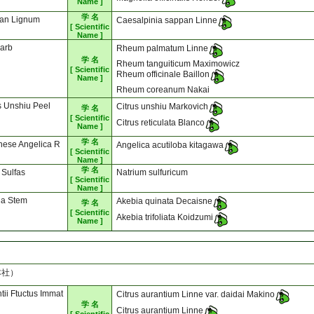
Name ]
学 名
an Lignum
Caesalpinia sappan Linne
[ Scientific
Name ]
arb
Rheum palmatum Linne
学 名
Rheum tanguiticum Maximowicz
[ Scientific
Rheum officinale Baillon
Name ]
Rheum coreanum Nakai
s Unshiu Peel
Citrus unshiu Markovich
学 名
[ Scientific
Citrus reticulata Blanco
Name ]
学 名
nese Angelica R
Angelica acutiloba kitagawa
[ Scientific
Name ]
学 名
i Sulfas
Natrium sulfuricum
[ Scientific
Name ]
ia Stem
Akebia quinata Decaisne
学 名
[ Scientific
Akebia trifoliata Koidzumi
Name ]
本社）
tii Ftuctus Immat
Citrus aurantium Linne var. daidai Makino
学 名
Citrus aurantium Linne