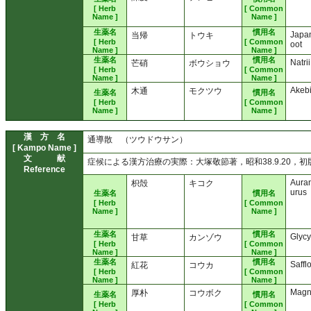
[ Herb
[ Common
Name ]
Name ]
生薬名
慣用名
Japa
当帰
トウキ
[ Herb
[ Common
oot
Name ]
Name ]
生薬名
慣用名
Natri
芒硝
ボウショウ
[ Herb
[ Common
Name ]
Name ]
Akeb
木通
モクツウ
生薬名
慣用名
[ Herb
[ Common
Name ]
Name ]
漢 方 名
通導散 （ツウドウサン）
[ Kampo Name ]
文 献
症候による漢方治療の実際：大塚敬節著，昭和38.9.20，
Reference
Auran
枳殻
キコク
urus
生薬名
慣用名
[ Herb
[ Common
Name ]
Name ]
生薬名
慣用名
Glycy
甘草
カンゾウ
[ Herb
[ Common
Name ]
Name ]
生薬名
慣用名
Saffl
紅花
コウカ
[ Herb
[ Common
Name ]
Name ]
Magn
厚朴
コウボク
生薬名
慣用名
[ Herb
[ Common