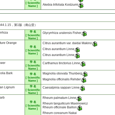
[ Scientific
Akebia trifoliata Koidzumi
Name ]
.1.15，第1版（南山堂）
学 名
rrhiza
Glycyrrhiza uralensis Fisher
[ Scientific
Name ]
ture Orange
Citrus aurantium var. daidai Makino
学 名
Citrus aurantium Linne
[ Scientific
Name ]
Citrus aurantium Linne
学 名
ower
Carthamus tinctorius Linne
[ Scientific
Name ]
olia Bark
Magnolia obovata Thunberg
学 名
[ Scientific
Magnolia officinalis Rehder
Name ]
学 名
an Lignum
Caesalpinia sappan Linne
[ Scientific
Name ]
arb
Rheum palmatum Linne
学 名
Rheum tanguiticum Maximowicz
[ Scientific
Rheum officinale Baillon
Name ]
Rheum coreanum Nakai