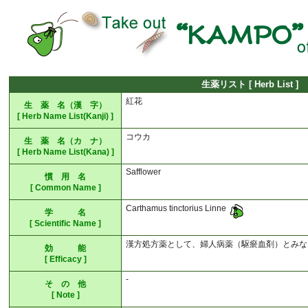
生薬リスト [ Herb List ]
紅花
生 薬 名（漢 字）
[ Herb Name List(Kanji) ]
コウカ
生 薬 名（カ ナ）
[ Herb Name List(Kana) ]
Safflower
慣 用 名
[ Common Name ]
Carthamus tinctorius Linne
学 名
[ Scientific Name ]
漢方処方薬として、婦人病薬（駆瘀血剤）とみな
効 能
[ Efficacy ]
-
そ の 他
[ Note ]