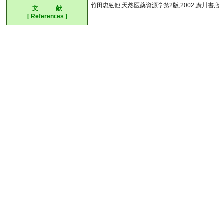
竹田忠紘他,天然医薬資源学第2版,2002,廣川書店
文 献
[ References ]