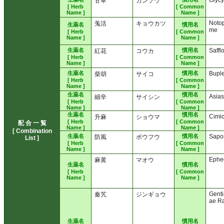
Glycy
甘草
カンゾウ
[ Herb
[ Common
Name ]
Name ]
Noto
羗活
キョウカツ
生薬名
慣用名
me
[ Herb
[ Common
Name ]
Name ]
生薬名
慣用名
Saffl
紅花
コウカ
[ Herb
[ Common
Name ]
Name ]
生薬名
慣用名
Bupl
柴胡
サイコ
[ Herb
[ Common
Name ]
Name ]
生薬名
慣用名
Asia
細辛
サイシン
[ Herb
[ Common
Name ]
Name ]
生薬名
慣用名
Cimi
升麻
ショウマ
[ Herb
[ Common
配 合 一 覧
Name ]
Name ]
[ Combination
生薬名
慣用名
Sapo
防風
ボウフウ
List ]
[ Herb
[ Common
Name ]
Name ]
Ephe
麻黄
マオウ
生薬名
慣用名
[ Herb
[ Common
Name ]
Name ]
Genti
秦艽
ジンギョウ
ae R
生薬名
慣用名