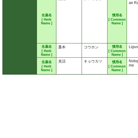
ae R
生薬名
慣用名
[ Herb
[ Common
Name ]
Name ]
生薬名
慣用名
Ligus
藁本
コウホン
[ Herb
[ Common
Name ]
Name ]
Noto
羌活
キョウカツ
生薬名
慣用名
me
[ Herb
[ Common
Name ]
Name ]