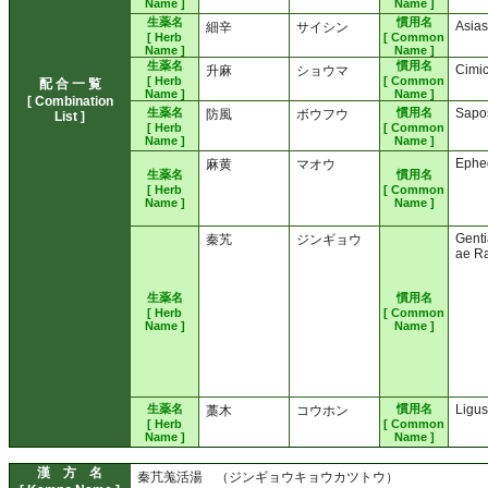
Name ]
Name ]
生薬名
慣用名
Asia
細辛
サイシン
[ Herb
[ Common
Name ]
Name ]
生薬名
慣用名
Cimi
升麻
ショウマ
[ Herb
[ Common
配 合 一 覧
Name ]
Name ]
[ Combination
生薬名
慣用名
Sapo
防風
ボウフウ
List ]
[ Herb
[ Common
Name ]
Name ]
Ephe
麻黄
マオウ
生薬名
慣用名
[ Herb
[ Common
Name ]
Name ]
Genti
秦艽
ジンギョウ
ae R
生薬名
慣用名
[ Herb
[ Common
Name ]
Name ]
生薬名
慣用名
Ligus
藁木
コウホン
[ Herb
[ Common
Name ]
Name ]
漢 方 名
秦芁羗活湯 （ジンギョウキョウカツトウ）