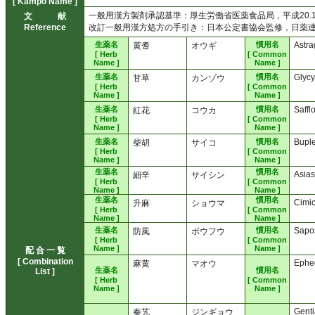
[ Kampo Name ]
一般用漢方製剤承認基準：厚生労働省医薬食品局，平成20.10
文 献
Reference
改訂一般用漢方処方の手引き：日本公定書協会監修，日薬連漢
生薬名
慣用名
Astra
黄耆
オウギ
[ Herb
[ Common
Name ]
Name ]
生薬名
慣用名
Glycy
甘草
カンゾウ
[ Herb
[ Common
Name ]
Name ]
生薬名
慣用名
Saffl
紅花
コウカ
[ Herb
[ Common
Name ]
Name ]
生薬名
慣用名
Bupl
柴胡
サイコ
[ Herb
[ Common
Name ]
Name ]
生薬名
慣用名
Asia
細辛
サイシン
[ Herb
[ Common
Name ]
Name ]
生薬名
慣用名
Cimi
升麻
ショウマ
[ Herb
[ Common
Name ]
Name ]
生薬名
慣用名
Sapo
防風
ボウフウ
[ Herb
[ Common
Name ]
Name ]
配 合 一 覧
[ Combination
Ephe
麻黄
マオウ
生薬名
慣用名
List ]
[ Herb
[ Common
Name ]
Name ]
Genti
秦艽
ジンギョウ