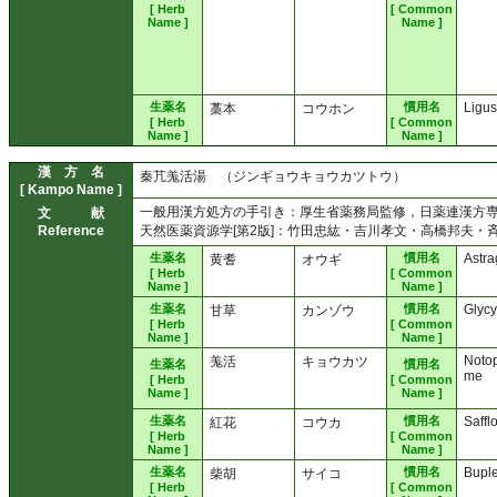
[ Herb
[ Common
Name ]
Name ]
生薬名
慣用名
Ligus
藁本
コウホン
[ Herb
[ Common
Name ]
Name ]
漢 方 名
秦芁羗活湯 （ジンギョウキョウカツトウ）
[ Kampo Name ]
一般用漢方処方の手引き：厚生省薬務局監修，日薬連漢方専門委
文 献
Reference
天然医薬資源学[第2版]：竹田忠紘・吉川孝文・高橋邦夫・斉藤
生薬名
慣用名
Astra
黄耆
オウギ
[ Herb
[ Common
Name ]
Name ]
生薬名
慣用名
Glycy
甘草
カンゾウ
[ Herb
[ Common
Name ]
Name ]
Noto
羗活
キョウカツ
生薬名
慣用名
me
[ Herb
[ Common
Name ]
Name ]
生薬名
慣用名
Saffl
紅花
コウカ
[ Herb
[ Common
Name ]
Name ]
生薬名
慣用名
Bupl
柴胡
サイコ
[ Herb
[ Common