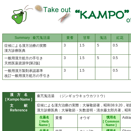
Summary : 秦芁羗活湯
黄耆
甘草
羗活
紅花
3
1.5
5
0.5
症候による漢方治療の実際
漢方診療医典
3
1.5
5
0.5
一般用漢方処方の手引き
天然医薬資源学[第2版]
3
1.5
0.5
一般用漢方製剤承認基準
改訂一般用漢方処方の手引き
漢 方 名
秦芁羗活湯 （ジンギョウキョウカツトウ）
[ Kampo Name ]
症候による漢方治療の実際：大塚敬節著，昭和38.9.20，
文 献
Reference
漢方診療医典：大塚敬節・矢数道明・清水藤太郎共著，昭和44
生薬名
慣用名
Astra
黄耆
オウギ
[ Herb
[ Common
Name ]
Name ]
生薬名
慣用名