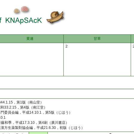
黄連
甘草
2
2
.1.15，第1版（南山堂）
3.2.15，第4版（南江堂）
員会編，平成14.10.1，第5版（じほう）
.1
和季，平成17.3.10，第4刷（廣川書店）
方生薬製剤協会編，平成21.6.30，初版（じほう）