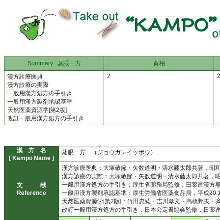
Summary : 蒸眼一方
黄柏
2
漢方診療医典
漢方診療の実際
一般用漢方処方の手引き
一般用漢方製剤承認基準
天然医薬資源学[第2版]
改訂一般用漢方処方の手引き
漢 方 名
蒸眼一方 （ジョウガンイッポウ）
[ Kampo Name ]
漢方診療医典：大塚敬節・矢数道明・清水藤太郎共著，昭和44
漢方診療の実際：大塚敬節・矢数道明・清水藤太郎共著，昭和3
一般用漢方処方の手引き：厚生省薬務局監修，日薬連漢方専門委
文 献
Reference
一般用漢方製剤承認基準：厚生労働省医薬食品局，平成20.10
天然医薬資源学[第2版]：竹田忠紘・吉川孝文・高橋邦夫・斉藤
改訂一般用漢方処方の手引き：日本公定書協会監修，日薬連漢