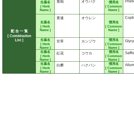
Phel
黄柏
オウバク
生薬名
慣用名
[ Herb
[ Common
Name ]
Name ]
Copt
黄連
オウレン
生薬名
慣用名
[ Herb
[ Common
Name ]
Name ]
配 合 一 覧
[ Combination
List ]
生薬名
慣用名
Glycy
甘草
カンゾウ
[ Herb
[ Common
Name ]
Name ]
生薬名
慣用名
Saffl
紅花
コウカ
[ Herb
[ Common
Name ]
Name ]
生薬名
慣用名
Allu
白礬
ハクバン
[ Herb
[ Common
Name ]
Name ]