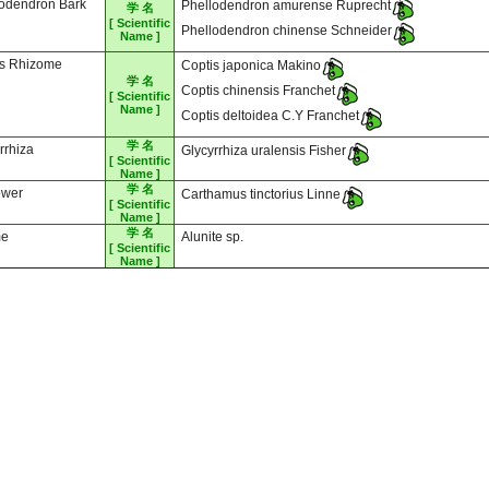
lodendron Bark
Phellodendron amurense Ruprecht
学 名
[ Scientific
Phellodendron chinense Schneider
Name ]
is Rhizome
Coptis japonica Makino
学 名
Coptis chinensis Franchet
[ Scientific
Name ]
Coptis deltoidea C.Y Franchet
学 名
rrhiza
Glycyrrhiza uralensis Fisher
[ Scientific
Name ]
学 名
ower
Carthamus tinctorius Linne
[ Scientific
Name ]
学 名
me
Alunite sp.
[ Scientific
Name ]