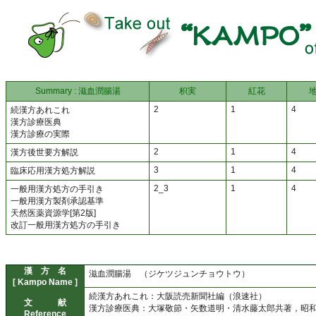
Summary : 滋血潤腸湯
枳実
紅花
2
1
4
続漢方あれこれ
漢方診療医典
漢方診療の実際
2
1
4
漢方後世要方解説
3
1
4
臨床応用漢方処方解説
2_3
1
4
一般用漢方処方の手引き
一般用漢方製剤承認基準
天然医薬資源学[第2版]
改訂一般用漢方処方の手引き
漢 方 名
滋血潤腸湯 （ジケツジュンチョウトウ）
[ Kampo Name ]
続漢方あれこれ：大阪読売新聞社編（浪速社）
文 献
漢方診療医典：大塚敬節・矢数道明・清水藤太郎共著，昭和44
Reference