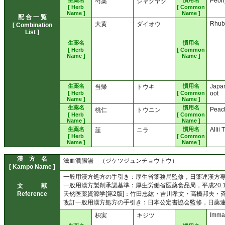
生薬名
慣用名
Peon
芍薬
シャクヤク
[ Herb
[ Common
Name ]
Name ]
配 合 一 覧
Rhub
大黄
ダイオウ
[ Combination
List ]
生薬名
慣用名
[ Herb
[ Common
Name ]
Name ]
生薬名
慣用名
Japa
当帰
トウキ
[ Herb
[ Common
oot
Name ]
Name ]
生薬名
慣用名
Peac
桃仁
トウニン
[ Herb
[ Common
Name ]
Name ]
生薬名
慣用名
Allii
韮
ニラ
[ Herb
[ Common
Name ]
Name ]
漢 方 名
滋血潤腸湯 （ジケツジュンチョウトウ）
[ Kampo Name ]
一般用漢方処方の手引き：厚生省薬務局監修，日薬連漢方専門委
一般用漢方製剤承認基準：厚生労働省医薬食品局，平成20.10
文 献
Reference
天然医薬資源学[第2版]：竹田忠紘・吉川孝文・高橋邦夫・斉藤
改訂一般用漢方処方の手引き：日本公定書協会監修，日薬連漢
Imma
枳実
キジツ