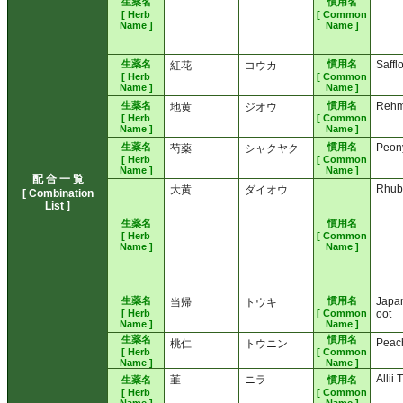
生薬名
慣用名
[ Herb
[ Common
Name ]
Name ]
生薬名
慣用名
Saffl
紅花
コウカ
[ Herb
[ Common
Name ]
Name ]
生薬名
慣用名
Rehm
地黄
ジオウ
[ Herb
[ Common
Name ]
Name ]
生薬名
慣用名
Peon
芍薬
シャクヤク
[ Herb
[ Common
Name ]
Name ]
配 合 一 覧
Rhub
大黄
ダイオウ
[ Combination
List ]
生薬名
慣用名
[ Herb
[ Common
Name ]
Name ]
生薬名
慣用名
Japa
当帰
トウキ
[ Herb
[ Common
oot
Name ]
Name ]
生薬名
慣用名
Peac
桃仁
トウニン
[ Herb
[ Common
Name ]
Name ]
Allii
韮
ニラ
生薬名
慣用名
[ Herb
[ Common