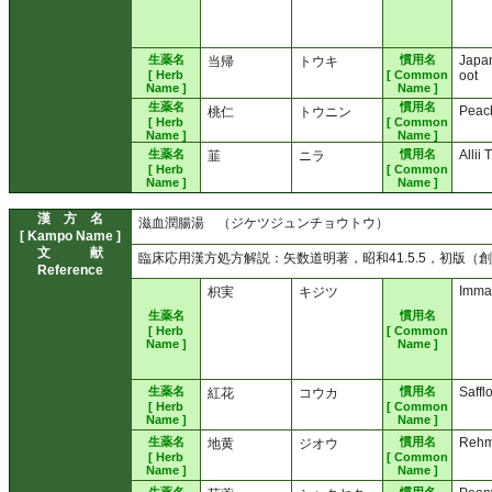
生薬名
慣用名
Japa
当帰
トウキ
[ Herb
[ Common
oot
Name ]
Name ]
生薬名
慣用名
Peac
桃仁
トウニン
[ Herb
[ Common
Name ]
Name ]
生薬名
慣用名
Allii
韮
ニラ
[ Herb
[ Common
Name ]
Name ]
漢 方 名
滋血潤腸湯 （ジケツジュンチョウトウ）
[ Kampo Name ]
文 献
臨床応用漢方処方解説：矢数道明著，昭和41.5.5，初版（
Reference
Imma
枳実
キジツ
生薬名
慣用名
[ Herb
[ Common
Name ]
Name ]
生薬名
慣用名
Saffl
紅花
コウカ
[ Herb
[ Common
Name ]
Name ]
生薬名
慣用名
Rehm
地黄
ジオウ
[ Herb
[ Common
Name ]
Name ]