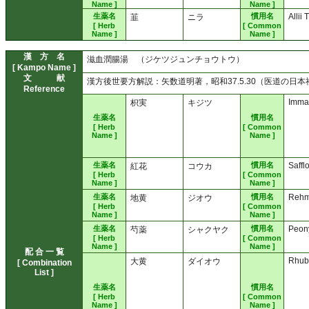
Name ]
Name ]
生薬名
慣用名
Allii
韮
ニラ
[ Herb
[ Common
Name ]
Name ]
漢 方 名
滋血潤腸湯 （ジケツジュンチョウトウ）
[ Kampo Name ]
文 献
漢方後世要方解説：矢数道明著，昭和37.5.30（医道の日本
Reference
Imma
枳実
キジツ
生薬名
慣用名
[ Herb
[ Common
Name ]
Name ]
生薬名
慣用名
Saffl
紅花
コウカ
[ Herb
[ Common
Name ]
Name ]
生薬名
慣用名
Rehm
地黄
ジオウ
[ Herb
[ Common
Name ]
Name ]
生薬名
慣用名
Peon
芍薬
シャクヤク
[ Herb
[ Common
Name ]
Name ]
配 合 一 覧
Rhub
大黄
ダイオウ
[ Combination
List ]
生薬名
慣用名
[ Herb
[ Common
Name ]
Name ]