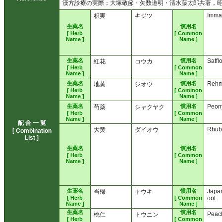
漢方診療の実際：大塚敬節・矢数道明・清水藤太郎共著，昭和3
Imma
枳実
キジツ
生薬名
慣用名
[ Herb
[ Common
Name ]
Name ]
生薬名
慣用名
Saffl
紅花
コウカ
[ Herb
[ Common
Name ]
Name ]
生薬名
慣用名
Rehm
地黄
ジオウ
[ Herb
[ Common
Name ]
Name ]
生薬名
慣用名
Peon
芍薬
シャクヤク
[ Herb
[ Common
Name ]
Name ]
配 合 一 覧
Rhub
大黄
ダイオウ
[ Combination
List ]
生薬名
慣用名
[ Herb
[ Common
Name ]
Name ]
生薬名
慣用名
Japa
当帰
トウキ
[ Herb
[ Common
oot
Name ]
Name ]
生薬名
慣用名
Peac
桃仁
トウニン
[ Herb
[ Common