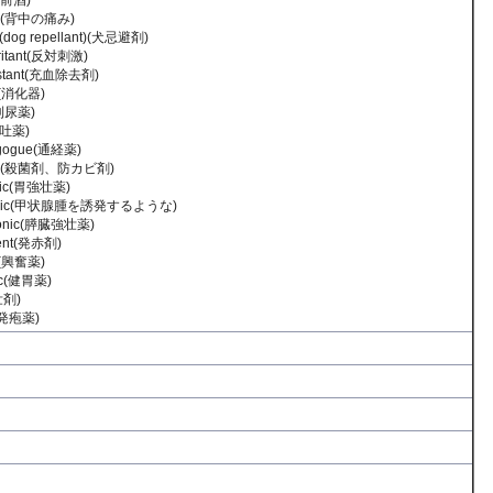
(食前酒)
he(背中の痛み)
 (dog repellant)(犬忌避剤)
rritant(反対刺激)
stant(充血除去剤)
ve(消化器)
(利尿薬)
催吐薬)
gogue(通経薬)
ide(殺菌剤、防カビ剤)
onic(胃強壮薬)
genic(甲状腺腫を誘発するような)
tonic(膵臓強壮薬)
ient(発赤剤)
nt(興奮薬)
ic(健胃薬)
壮剤)
t(発疱薬)