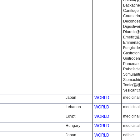
Aperitif
Backac
Canifuge
Counteri
Deconge
Digesti
Diuretic
Emetic(
Emmena
Fungic
Gastrot
Goitro
Pancrea
Rubefac
Stimula
Stomach
Tonic(強
Vesican
Japan
WORLD
medicinal
Lebanon
WORLD
medicinal
Egypt
WORLD
medicinal
Hungary
WORLD
medicinal
Japan
WORLD
edible