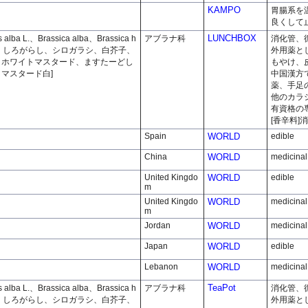
KAMPO
胃腸系を
良くして
LUNCHBOX
s alba L.、Brassica alba、Brassica h
アブラナ科
消化管、
ustard、しろがらし、シロガラシ、白芥子、
外用薬と
、ホワイトマスタード、ますたーどし
もやけ、
マスタード白]
中国漢方
薬、手足
他のカラ
有資格の
[香辛料]
Spain
WORLD
edible
China
WORLD
medicinal
United Kingdo
WORLD
edible
m
United Kingdo
WORLD
medicinal
m
Jordan
WORLD
medicinal
Japan
WORLD
edible
Lebanon
WORLD
medicinal
TeaPot
s alba L.、Brassica alba、Brassica h
アブラナ科
消化管、
ustard、しろがらし、シロガラシ、白芥子、
外用薬と