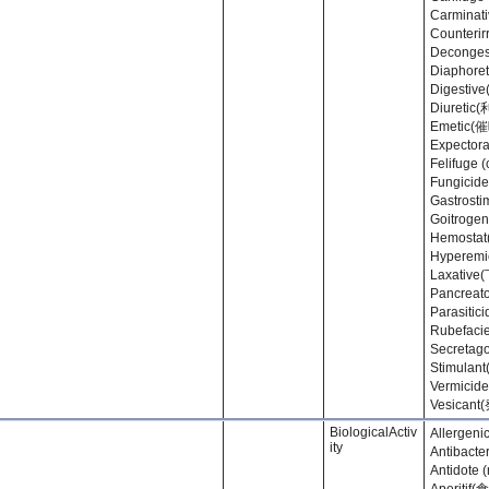
Carmina
Counteri
Deconge
Diaphore
Digesti
Diuretic
Emetic(
Expecto
Felifuge 
Fungic
Gastrost
Goitro
Hemosta
Hyperem
Laxative
Pancrea
Parasit
Rubefac
Secret
Stimula
Vermici
Vesican
BiologicalActiv
Allerg
ity
Antibacte
Antidote