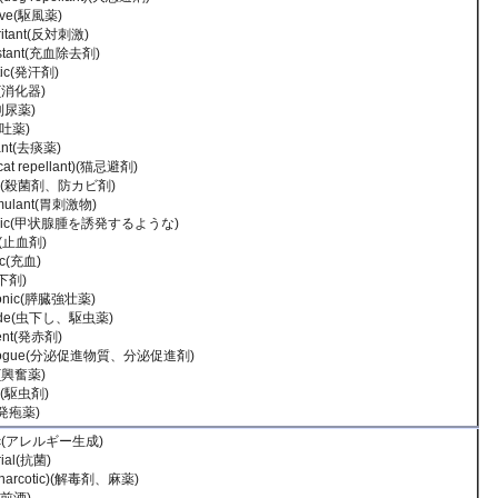
tive(駆風薬)
rritant(反対刺激)
stant(充血除去剤)
tic(発汗剤)
ve(消化器)
(利尿薬)
催吐薬)
rant(去痰薬)
(cat repellant)(猫忌避剤)
ide(殺菌剤、防カビ剤)
imulant(胃刺激物)
genic(甲状腺腫を誘発するような)
t(止血剤)
ic(充血)
(下剤)
tonic(膵臓強壮薬)
icide(虫下し、駆虫薬)
ient(発赤剤)
agogue(分泌促進物質、分泌促進剤)
nt(興奮薬)
de(駆虫剤)
t(発疱薬)
enic(アレルギー生成)
rial(抗菌)
 (narcotic)(解毒剤、麻薬)