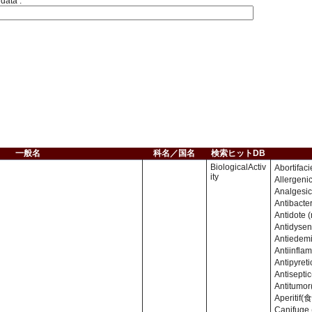
 data :
一般名
科名／国名
検索ヒットDB
BiologicalActiv
Abortifa
ity
Allerg
Analges
Antibacte
Antidote
Antidyse
Antiede
Antiinfl
Antipyre
Antisept
Antitum
Aperitif
Canifuge