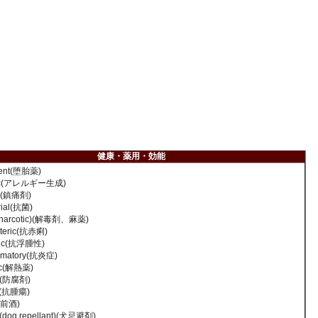
健康・薬用・効能
cient(堕胎薬)
enic(アレルギー生成)
ic(鎮痛剤)
rial(抗菌)
 (narcotic)(解毒剤、麻薬)
nteric(抗赤痢)
mic(抗浮腫性)
ammatory(抗炎症)
tic(解熱薬)
ic(防腐剤)
or(抗腫瘍)
(食前酒)
 (dog repellant)(犬忌避剤)