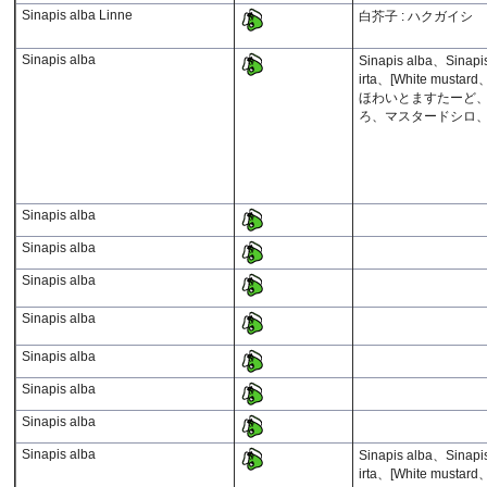
Sinapis alba Linne
白芥子 : ハクガイシ
Sinapis alba
Sinapis alba、Sinapi
irta、[White m
ほわいとますたーど
ろ、マスタードシロ、
Sinapis alba
Sinapis alba
Sinapis alba
Sinapis alba
Sinapis alba
Sinapis alba
Sinapis alba
Sinapis alba
Sinapis alba、Sinapi
irta、[White m