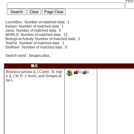
Input
LunchBox : Number of matched data : 1
Kampo: Number of matched data : 1
Jamu: Number of matched data : 0
WORLD: Number of matched data : 12
Biological Activity: Number of matched data : 2
TeaPot : Number of matched data : 1
DietNavi : Number of matched data : 0
Search word : Sinapis alba ,
種名
Brassica juncea (L.) Czern., B. nigr
61
4
a (L.) W. D. J. Koch, and Sinapis al
ba L.