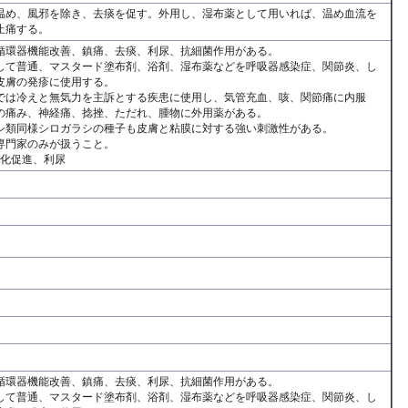
温め、風邪を除き、去痰を促す。外用し、湿布薬として用いれば、温め血流を
止痛する。
循環器機能改善、鎮痛、去痰、利尿、抗細菌作用がある。
して普通、マスタード塗布剤、浴剤、湿布薬などを呼吸器感染症、関節炎、し
皮膚の発疹に使用する。
では冷えと無気力を主訴とする疾患に使用し、気管充血、咳、関節痛に内服
の痛み、神経痛、捻挫、ただれ、腫物に外用薬がある。
シ類同様シロガラシの種子も皮膚と粘膜に対する強い刺激性がある。
専門家のみが扱うこと。
消化促進、利尿
循環器機能改善、鎮痛、去痰、利尿、抗細菌作用がある。
して普通、マスタード塗布剤、浴剤、湿布薬などを呼吸器感染症、関節炎、し