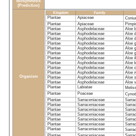
Biosynthesis
(Prediction)
Kingdom
Family
Plantae
Apiaceae
Coni
Plantae
Apiaceae
Pimpi
Plantae
Asphodelaceae
Aloe b
Plantae
Asphodelaceae
Aloe d
Plantae
Asphodelaceae
Aloe d
Plantae
Asphodelaceae
Aloe g
Plantae
Asphodelaceae
Aloe 
Plantae
Asphodelaceae
Aloe g
Plantae
Asphodelaceae
Aloe i
Plantae
Asphodelaceae
Aloe k
Plantae
Asphodelaceae
Aloe o
Plantae
Asphodelaceae
Aloe r
Organism
Plantae
Asphodelaceae
Aloe 
Plantae
Asphodelaceae
Aloe v
Plantae
Labiatae
Meliss
Plantae
Poaceae
Cynod
Plantae
Sarraceniaceae
Sarrac
Plantae
Sarraceniaceae
Sarrac
Plantae
Sarraceniaceae
Sarrac
Plantae
Sarraceniaceae
Sarra
Plantae
Sarraceniaceae
Sarrac
Plantae
Sarraceniaceae
Sarrac
Plantae
Sarraceniaceae
Sarra
Plantae
Sarraceniaceae
Sarrac