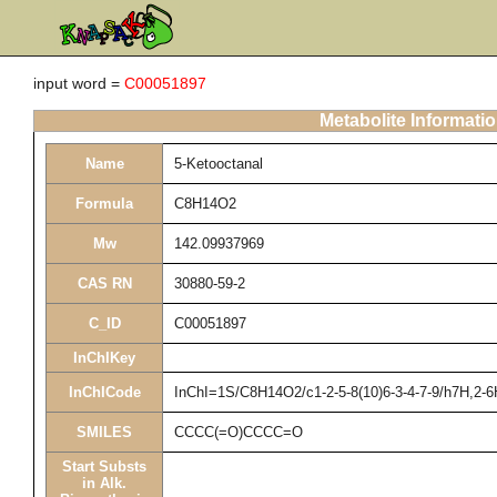
input word =
C00051897
Metabolite Informati
Name
5-Ketooctanal
Formula
C8H14O2
Mw
142.09937969
CAS RN
30880-59-2
C_ID
C00051897
InChIKey
InChICode
InChI=1S/C8H14O2/c1-2-5-8(10)6-3-4-7-9/h7H,2-
SMILES
CCCC(=O)CCCC=O
Start Substs
in Alk.