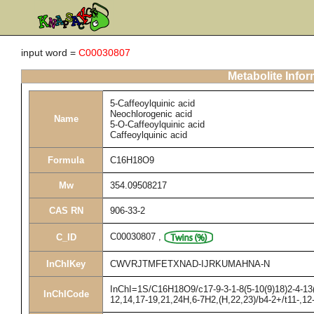
input word =
C00030807
Metabolite Infor
5-Caffeoylquinic acid
Neochlorogenic acid
Name
5-O-Caffeoylquinic acid
Caffeoylquinic acid
Formula
C16H18O9
Mw
354.09508217
CAS RN
906-33-2
C00030807
,
C_ID
InChIKey
CWVRJTMFETXNAD-IJRKUMAHNA-N
InChI=1S/C16H18O9/c17-9-3-1-8(5-10(9)18)2-4-13(2
InChICode
12,14,17-19,21,24H,6-7H2,(H,22,23)/b4-2+/t11-,12