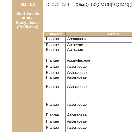
SMILES
O=C(/C=C/c1ccc(O)c(O)c1)O[C@@H]1C[C@@]
Start Substs
in Alk.
Biosynthesis
(Prediction)
Kingdom
Family
Plantae
Annonaceae
Plantae
Apiaceae
Plantae
Apiaceae
Plantae
Aquifoliaceae
Plantae
Asteraceae
Plantae
Asteraceae
Plantae
Asteraceae
Plantae
Asteraceae
Plantae
Asteraceae
Plantae
Asteraceae
Plantae
Asteraceae
Plantae
Asteraceae