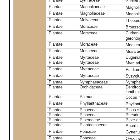
Plantae
Lythraceae
Punica 
Plantae
Magnoliaceae
Magnol
Plantae
Magnoliaceae
Magnolia
Plantae
Malvaceae
Theobr
Plantae
Moraceae
Brousso
Plantae
Moraceae
Cudrani
geront
Plantae
Moraceae
Maclura
Plantae
Musaceae
Musa a
Plantae
Myrtaceae
Eugenia
Plantae
Myrtaceae
Myrciari
Plantae
Myrtaceae
Psidiu
Plantae
Myrtaceae
Syzygi
Plantae
Nymphaeaceae
Nympha
Plantae
Orchidaceae
Dendrob
Lindl.ex
Plantae
Palmae
Cocos n
Plantae
Phyllanthaceae
Phyllan
Plantae
Pinaceae
Pinus si
Plantae
Pinaceae
Pseudot
Plantae
Piperaceae
Piper c
Plantae
Plantaginaceae
Antirrh
Plantae
Poaceae
Gyneri
Plantae
Poaceae
Oryza s