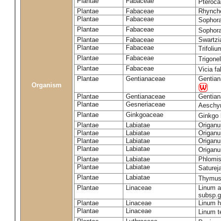
Plantae
Fabaceae
Pteroc
Plantae
Fabaceae
Rhynch
Plantae
Fabaceae
Sophor
Plantae
Fabaceae
Sophora
Plantae
Fabaceae
Swartzi
Plantae
Fabaceae
Trifoli
Plantae
Fabaceae
Trigone
Plantae
Fabaceae
Vicia f
Plantae
Gentianaceae
Gentiana
Organism
Plantae
Gentianaceae
Gentiana
Plantae
Gesneriaceae
Aeschy
Plantae
Ginkgoaceae
Ginkgo 
Plantae
Labiatae
Origanu
Plantae
Labiatae
Origan
Plantae
Labiatae
Origan
Plantae
Labiatae
Origan
Plantae
Labiatae
Phlomis
Plantae
Labiatae
Saturej
Plantae
Labiatae
Thymus
Plantae
Linaceae
Linum a
subsp.
Plantae
Linaceae
Linum h
Plantae
Linaceae
Linum t