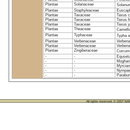
Plantae
Solanaceae
Solanu
Plantae
Staphyleaceae
Euscaph
Plantae
Taxaceae
Taxus c
Plantae
Taxaceae
Taxus f
Plantae
Taxaceae
Taxus 
Plantae
Theaceae
Camelli
Plantae
Typhaceae
Typha a
Plantae
Verbenaceae
Verbena 
Plantae
Verbenaceae
Verbena
Plantae
Zingiberaceae
Curcum
-
-
Equset
-
-
Moghani
-
-
Myrcian
-
-
Nympae
-
-
Parabur
All rights reserved. © 200