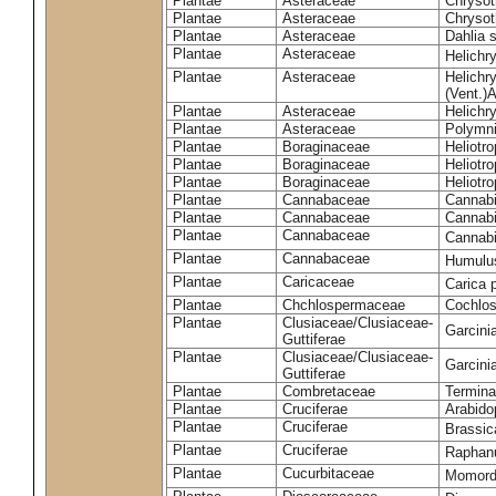
Plantae
Asteraceae
Chrysot
Plantae
Asteraceae
Chrysot
Plantae
Asteraceae
Dahlia 
Plantae
Asteraceae
Helichr
Plantae
Asteraceae
Helichr
(Vent.)A
Plantae
Asteraceae
Helichr
Plantae
Asteraceae
Polymni
Plantae
Boraginaceae
Heliotr
Plantae
Boraginaceae
Heliotr
Plantae
Boraginaceae
Heliotro
Plantae
Cannabaceae
Cannabi
Plantae
Cannabaceae
Cannabi
Plantae
Cannabaceae
Cannabi
Plantae
Cannabaceae
Humulu
Plantae
Caricaceae
Carica
Plantae
Chchlospermaceae
Cochlos
Plantae
Clusiaceae/Clusiaceae-
Garcinia
Guttiferae
Plantae
Clusiaceae/Clusiaceae-
Garcini
Guttiferae
Plantae
Combretaceae
Terminal
Plantae
Cruciferae
Arabido
Plantae
Cruciferae
Brassic
Plantae
Cruciferae
Raphan
Plantae
Cucurbitaceae
Momord