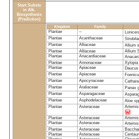
Start Substs
in Alk.
Biosynthesis
(Prediction)
Kingdom
Family
Plantae
--
Lonicer
Plantae
Acanthaceae
Strobil
Plantae
Alliaceae
Allium 
Plantae
Alliaceae
Allium 
Plantae
Anacardiaceae
Anacard
Plantae
Annonaceae
Xylopia 
Plantae
Apiaceae
Daucus
Plantae
Apiaceae
Foenicu
Plantae
Apocynaceae
Cathara
Plantae
Araliaceae
Panax 
Plantae
Asparagaceae
Asparag
Plantae
Asphodelaceae
Aloe sp
Plantae
Asteraceae
Artemis
Plantae
Asteraceae
Artemis
Plantae
Asteraceae
Artemis
Plantae
Asteraceae
Bacchar
Plantae
Asteraceae
Centaur