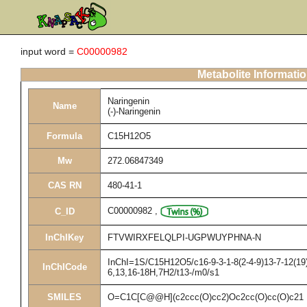
input word =
C00000982
Metabolite Informati
Naringenin
Name
(-)-Naringenin
Formula
C15H12O5
Mw
272.06847349
CAS RN
480-41-1
C00000982
,
C_ID
InChIKey
FTVWIRXFELQLPI-UGPWUYPHNA-N
InChI=1S/C15H12O5/c16-9-3-1-8(2-4-9)13-7-12(19)
InChICode
6,13,16-18H,7H2/t13-/m0/s1
SMILES
O=C1C[C@@H](c2ccc(O)cc2)Oc2cc(O)cc(O)c21