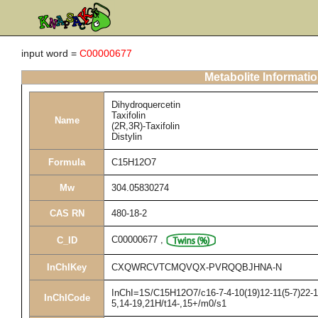
input word =
C00000677
Metabolite Informati
Dihydroquercetin
Taxifolin
Name
(2R,3R)-Taxifolin
Distylin
Formula
C15H12O7
Mw
304.05830274
CAS RN
480-18-2
C00000677
,
C_ID
InChIKey
CXQWRCVTCMQVQX-PVRQQBJHNA-N
InChI=1S/C15H12O7/c16-7-4-10(19)12-11(5-7)22-15
InChICode
5,14-19,21H/t14-,15+/m0/s1