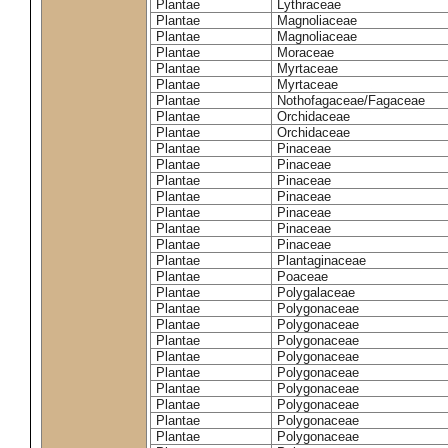
Plantae
Lythraceae
Plantae
Magnoliaceae
Plantae
Magnoliaceae
Plantae
Moraceae
Plantae
Myrtaceae
Plantae
Myrtaceae
Plantae
Nothofagaceae/Fagaceae
Plantae
Orchidaceae
Plantae
Orchidaceae
Plantae
Pinaceae
Plantae
Pinaceae
Plantae
Pinaceae
Plantae
Pinaceae
Plantae
Pinaceae
Plantae
Pinaceae
Plantae
Pinaceae
Plantae
Plantaginaceae
Plantae
Poaceae
Plantae
Polygalaceae
Plantae
Polygonaceae
Plantae
Polygonaceae
Plantae
Polygonaceae
Plantae
Polygonaceae
Plantae
Polygonaceae
Plantae
Polygonaceae
Plantae
Polygonaceae
Plantae
Polygonaceae
Plantae
Polygonaceae