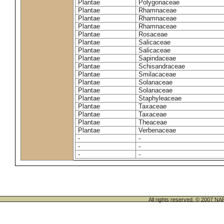
Plantae
Polygonaceae
Plantae
Rhamnaceae
Plantae
Rhamnaceae
Plantae
Rhamnaceae
Plantae
Rosaceae
Plantae
Salicaceae
Plantae
Salicaceae
Plantae
Sapindaceae
Plantae
Schisandraceae
Plantae
Smilacaceae
Plantae
Solanaceae
Plantae
Solanaceae
Plantae
Staphyleaceae
Plantae
Taxaceae
Plantae
Taxaceae
Plantae
Theaceae
Plantae
Verbenaceae
-
-
-
-
-
-
All rights reserved. © 200