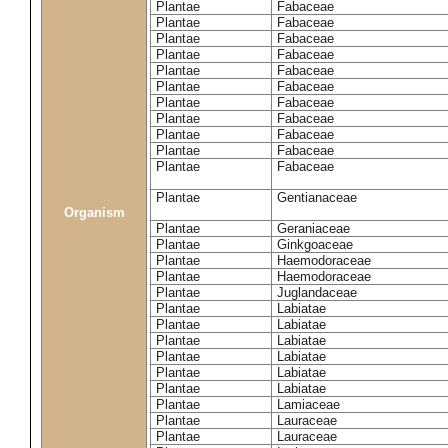
Plantae
Fabaceae
Plantae
Fabaceae
Plantae
Fabaceae
Plantae
Fabaceae
Plantae
Fabaceae
Plantae
Fabaceae
Plantae
Fabaceae
Plantae
Fabaceae
Plantae
Fabaceae
Plantae
Fabaceae
Plantae
Fabaceae
Plantae
Gentianaceae
Organism
Plantae
Geraniaceae
Plantae
Ginkgoaceae
Plantae
Haemodoraceae
Plantae
Haemodoraceae
Plantae
Juglandaceae
Plantae
Labiatae
Plantae
Labiatae
Plantae
Labiatae
Plantae
Labiatae
Plantae
Labiatae
Plantae
Labiatae
Plantae
Lamiaceae
Plantae
Lauraceae
Plantae
Lauraceae