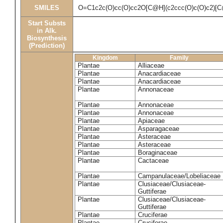
SMILES
O=C1c2c(O)cc(O)cc2O[C@H](c2ccc(O)c(O)c2)[
Start Substs
in Alk.
Biosynthesis
(Prediction)
Kingdom
Family
Plantae
Alliaceae
Plantae
Anacardiaceae
Plantae
Anacardiaceae
Plantae
Annonaceae
Plantae
Annonaceae
Plantae
Annonaceae
Plantae
Apiaceae
Plantae
Asparagaceae
Plantae
Asteraceae
Plantae
Asteraceae
Plantae
Boraginaceae
Plantae
Cactaceae
Plantae
Campanulaceae/Lobeliaceae
Plantae
Clusiaceae/Clusiaceae-
Guttiferae
Plantae
Clusiaceae/Clusiaceae-
Guttiferae
Plantae
Cruciferae
Plantae
Cruciferae