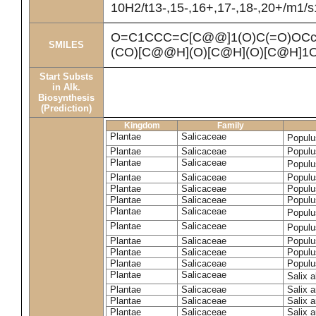
10H2/t13-,15-,16+,17-,18-,20+/m1/s
O=C1CCC=C[C@@]1(O)C(=O)OCc
SMILES
(CO)[C@@H](O)[C@H](O)[C@H]1
Start Substs
in Alk.
Biosynthesis
(Prediction)
Kingdom
Family
Plantae
Salicaceae
Populu
Plantae
Salicaceae
Populus
Plantae
Salicaceae
Populu
Plantae
Salicaceae
Populu
Plantae
Salicaceae
Populu
Plantae
Salicaceae
Populu
Plantae
Salicaceae
Populu
Plantae
Salicaceae
Populu
Plantae
Salicaceae
Populu
Plantae
Salicaceae
Populu
Plantae
Salicaceae
Populu
Plantae
Salicaceae
Salix 
Plantae
Salicaceae
Salix 
Plantae
Salicaceae
Salix 
Plantae
Salicaceae
Salix a