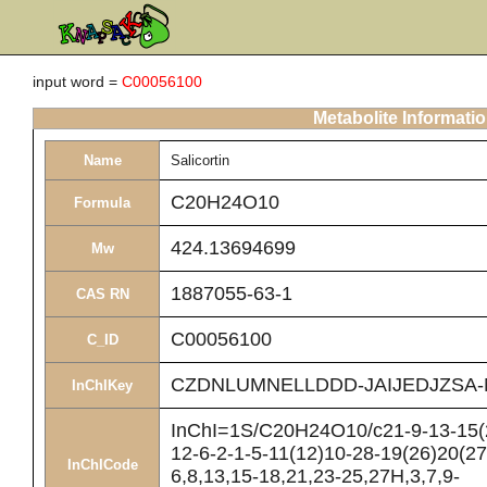
input word =
C00056100
Metabolite Informati
Name
Salicortin
C20H24O10
Formula
424.13694699
Mw
1887055-63-1
CAS RN
C00056100
C_ID
CZDNLUMNELLDDD-JAIJEDJZSA-
InChIKey
InChI=1S/C20H24O10/c21-9-13-15(2
12-6-2-1-5-11(12)10-28-19(26)20(27
InChICode
6,8,13,15-18,21,23-25,27H,3,7,9-