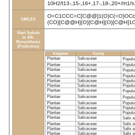
10H2/t13-,15-,16+,17-,18-,20+/m1/s
O=C1CCC=C[C@@]1(O)C(=O)OCc
SMILES
(CO)[C@@H](O)[C@H](O)[C@H]1
Start Substs
in Alk.
Biosynthesis
(Prediction)
Kingdom
Family
Plantae
Salicaceae
Populu
Plantae
Salicaceae
Populus
Plantae
Salicaceae
Populu
Plantae
Salicaceae
Populu
Plantae
Salicaceae
Populu
Plantae
Salicaceae
Populu
Plantae
Salicaceae
Populu
Plantae
Salicaceae
Populu
Plantae
Salicaceae
Populu
Plantae
Salicaceae
Populu
Plantae
Salicaceae
Populu
Plantae
Salicaceae
Salix 
Plantae
Salicaceae
Salix 
Plantae
Salicaceae
Salix 
Plantae
Salicaceae
Salix a