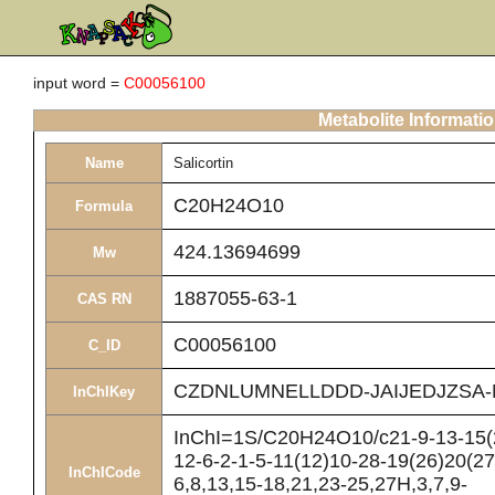
input word =
C00056100
Metabolite Informati
Name
Salicortin
C20H24O10
Formula
424.13694699
Mw
1887055-63-1
CAS RN
C00056100
C_ID
CZDNLUMNELLDDD-JAIJEDJZSA-
InChIKey
InChI=1S/C20H24O10/c21-9-13-15(2
12-6-2-1-5-11(12)10-28-19(26)20(27
InChICode
6,8,13,15-18,21,23-25,27H,3,7,9-