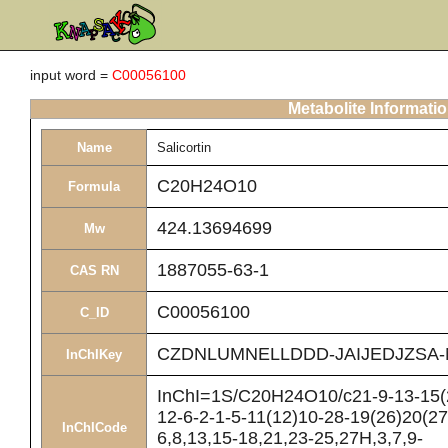
input word =
C00056100
Metabolite Informati
Name
Salicortin
C20H24O10
Formula
424.13694699
Mw
1887055-63-1
CAS RN
C00056100
C_ID
CZDNLUMNELLDDD-JAIJEDJZSA-
InChIKey
InChI=1S/C20H24O10/c21-9-13-15(2
12-6-2-1-5-11(12)10-28-19(26)20(27
InChICode
6,8,13,15-18,21,23-25,27H,3,7,9-