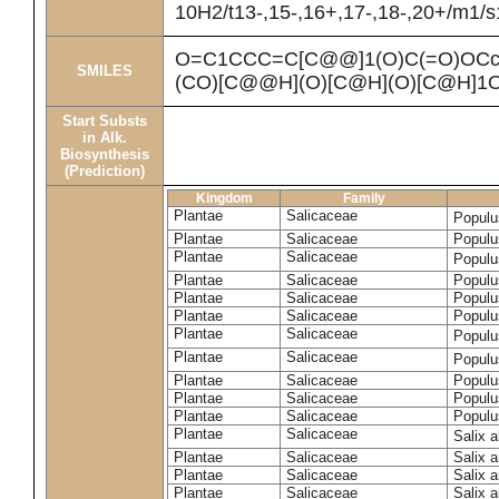
10H2/t13-,15-,16+,17-,18-,20+/m1/s
O=C1CCC=C[C@@]1(O)C(=O)OCc
SMILES
(CO)[C@@H](O)[C@H](O)[C@H]1
Start Substs
in Alk.
Biosynthesis
(Prediction)
Kingdom
Family
Plantae
Salicaceae
Populu
Plantae
Salicaceae
Populus
Plantae
Salicaceae
Populu
Plantae
Salicaceae
Populu
Plantae
Salicaceae
Populu
Plantae
Salicaceae
Populu
Plantae
Salicaceae
Populu
Plantae
Salicaceae
Populu
Plantae
Salicaceae
Populu
Plantae
Salicaceae
Populu
Plantae
Salicaceae
Populu
Plantae
Salicaceae
Salix 
Plantae
Salicaceae
Salix 
Plantae
Salicaceae
Salix 
Plantae
Salicaceae
Salix a