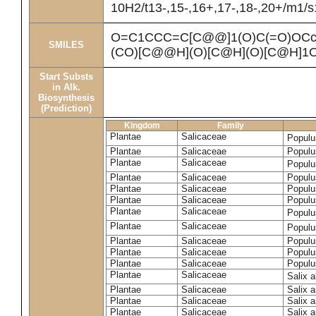
10H2/t13-,15-,16+,17-,18-,20+/m1/s
O=C1CCC=C[C@@]1(O)C(=O)OCc
SMILES
(CO)[C@@H](O)[C@H](O)[C@H]1
Start Substs
in Alk.
Biosynthesis
(Prediction)
Kingdom
Family
Plantae
Salicaceae
Populu
Plantae
Salicaceae
Populus
Plantae
Salicaceae
Populu
Plantae
Salicaceae
Populu
Plantae
Salicaceae
Populu
Plantae
Salicaceae
Populu
Plantae
Salicaceae
Populu
Plantae
Salicaceae
Populu
Plantae
Salicaceae
Populu
Plantae
Salicaceae
Populu
Plantae
Salicaceae
Populu
Plantae
Salicaceae
Salix 
Plantae
Salicaceae
Salix 
Plantae
Salicaceae
Salix 
Plantae
Salicaceae
Salix a