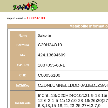
input word =
C00056100
Metabolite Informati
Name
Salicortin
C20H24O10
Formula
424.13694699
Mw
1887055-63-1
CAS RN
C00056100
C_ID
CZDNLUMNELLDDD-JAIJEDJZSA-
InChIKey
InChI=1S/C20H24O10/c21-9-13-15(2
12-6-2-1-5-11(12)10-28-19(26)20(27
InChICode
6,8,13,15-18,21,23-25,27H,3,7,9-