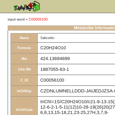
input word =
C00056100
Metabolite Informati
Name
Salicortin
C20H24O10
Formula
424.13694699
Mw
1887055-63-1
CAS RN
C00056100
C_ID
CZDNLUMNELLDDD-JAIJEDJZSA-
InChIKey
InChI=1S/C20H24O10/c21-9-13-15(2
12-6-2-1-5-11(12)10-28-19(26)20(27
InChICode
6,8,13,15-18,21,23-25,27H,3,7,9-