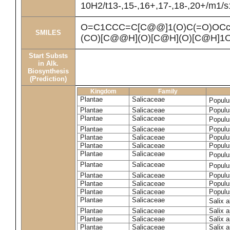
10H2/t13-,15-,16+,17-,18-,20+/m1/s
O=C1CCC=C[C@@]1(O)C(=O)OCc
SMILES
(CO)[C@@H](O)[C@H](O)[C@H]1
Start Substs
in Alk.
Biosynthesis
(Prediction)
Kingdom
Family
Plantae
Salicaceae
Populu
Plantae
Salicaceae
Populus
Plantae
Salicaceae
Populu
Plantae
Salicaceae
Populu
Plantae
Salicaceae
Populu
Plantae
Salicaceae
Populu
Plantae
Salicaceae
Populu
Plantae
Salicaceae
Populu
Plantae
Salicaceae
Populu
Plantae
Salicaceae
Populu
Plantae
Salicaceae
Populu
Plantae
Salicaceae
Salix 
Plantae
Salicaceae
Salix 
Plantae
Salicaceae
Salix 
Plantae
Salicaceae
Salix a