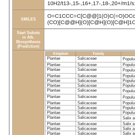
10H2/t13-,15-,16+,17-,18-,20+/m1/s
O=C1CCC=C[C@@]1(O)C(=O)OCc
SMILES
(CO)[C@@H](O)[C@H](O)[C@H]1
Start Substs
in Alk.
Biosynthesis
(Prediction)
Kingdom
Family
Plantae
Salicaceae
Populu
Plantae
Salicaceae
Populus
Plantae
Salicaceae
Populu
Plantae
Salicaceae
Populu
Plantae
Salicaceae
Populu
Plantae
Salicaceae
Populu
Plantae
Salicaceae
Populu
Plantae
Salicaceae
Populu
Plantae
Salicaceae
Populu
Plantae
Salicaceae
Populu
Plantae
Salicaceae
Populu
Plantae
Salicaceae
Salix 
Plantae
Salicaceae
Salix 
Plantae
Salicaceae
Salix 
Plantae
Salicaceae
Salix a