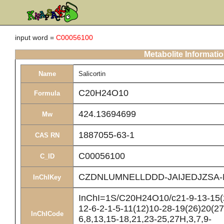
input word =
C00056100
Metabolite Informati
Name
Salicortin
C20H24O10
Formula
424.13694699
Mw
1887055-63-1
CAS RN
C00056100
C_ID
CZDNLUMNELLDDD-JAIJEDJZSA-
InChIKey
InChI=1S/C20H24O10/c21-9-13-15(2
12-6-2-1-5-11(12)10-28-19(26)20(27
InChICode
6,8,13,15-18,21,23-25,27H,3,7,9-