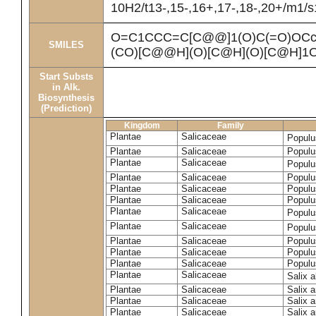
10H2/t13-,15-,16+,17-,18-,20+/m1/s
O=C1CCC=C[C@@]1(O)C(=O)OCc
SMILES
(CO)[C@@H](O)[C@H](O)[C@H]1
Start Substs
in Alk.
Biosynthesis
(Prediction)
Kingdom
Family
Plantae
Salicaceae
Populu
Plantae
Salicaceae
Populus
Plantae
Salicaceae
Populu
Plantae
Salicaceae
Populu
Plantae
Salicaceae
Populu
Plantae
Salicaceae
Populu
Plantae
Salicaceae
Populu
Plantae
Salicaceae
Populu
Plantae
Salicaceae
Populu
Plantae
Salicaceae
Populu
Plantae
Salicaceae
Populu
Plantae
Salicaceae
Salix 
Plantae
Salicaceae
Salix 
Plantae
Salicaceae
Salix 
Plantae
Salicaceae
Salix a