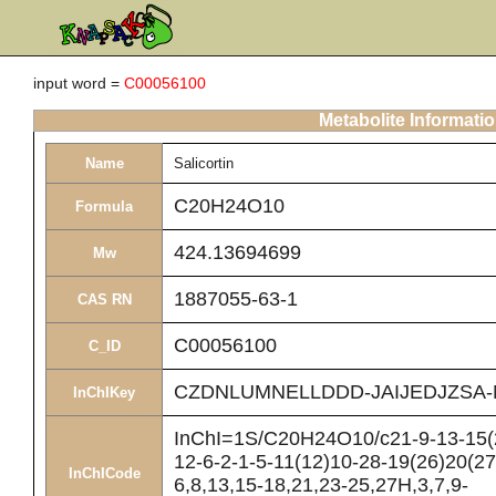
input word =
C00056100
Metabolite Informati
Name
Salicortin
C20H24O10
Formula
424.13694699
Mw
1887055-63-1
CAS RN
C00056100
C_ID
CZDNLUMNELLDDD-JAIJEDJZSA-
InChIKey
InChI=1S/C20H24O10/c21-9-13-15(2
12-6-2-1-5-11(12)10-28-19(26)20(27
InChICode
6,8,13,15-18,21,23-25,27H,3,7,9-