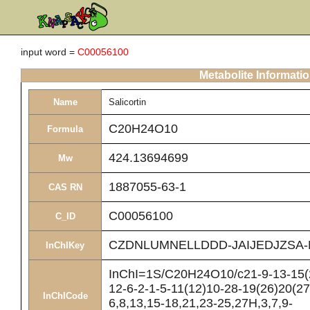
input word =
C00056100
Metabolite Informati
Name
Salicortin
C20H24O10
Formula
424.13694699
Mw
1887055-63-1
CAS RN
C00056100
C_ID
CZDNLUMNELLDDD-JAIJEDJZSA-
InChIKey
InChI=1S/C20H24O10/c21-9-13-15(2
12-6-2-1-5-11(12)10-28-19(26)20(27
InChICode
6,8,13,15-18,21,23-25,27H,3,7,9-