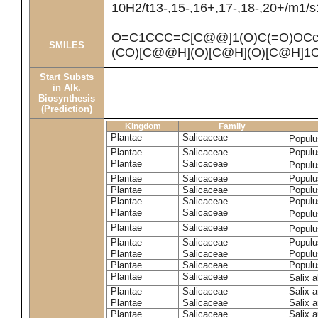
10H2/t13-,15-,16+,17-,18-,20+/m1/s
O=C1CCC=C[C@@]1(O)C(=O)OCc
SMILES
(CO)[C@@H](O)[C@H](O)[C@H]1
Start Substs
in Alk.
Biosynthesis
(Prediction)
Kingdom
Family
Plantae
Salicaceae
Populu
Plantae
Salicaceae
Populus
Plantae
Salicaceae
Populu
Plantae
Salicaceae
Populu
Plantae
Salicaceae
Populu
Plantae
Salicaceae
Populu
Plantae
Salicaceae
Populu
Plantae
Salicaceae
Populu
Plantae
Salicaceae
Populu
Plantae
Salicaceae
Populu
Plantae
Salicaceae
Populu
Plantae
Salicaceae
Salix 
Plantae
Salicaceae
Salix 
Plantae
Salicaceae
Salix 
Plantae
Salicaceae
Salix a