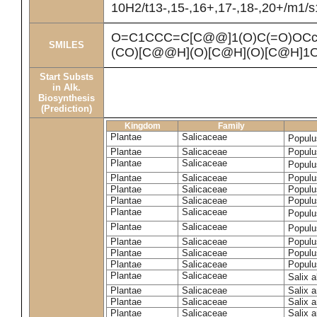
10H2/t13-,15-,16+,17-,18-,20+/m1/s
O=C1CCC=C[C@@]1(O)C(=O)OCc
SMILES
(CO)[C@@H](O)[C@H](O)[C@H]1
Start Substs
in Alk.
Biosynthesis
(Prediction)
Kingdom
Family
Plantae
Salicaceae
Populu
Plantae
Salicaceae
Populus
Plantae
Salicaceae
Populu
Plantae
Salicaceae
Populu
Plantae
Salicaceae
Populu
Plantae
Salicaceae
Populu
Plantae
Salicaceae
Populu
Plantae
Salicaceae
Populu
Plantae
Salicaceae
Populu
Plantae
Salicaceae
Populu
Plantae
Salicaceae
Populu
Plantae
Salicaceae
Salix 
Plantae
Salicaceae
Salix 
Plantae
Salicaceae
Salix 
Plantae
Salicaceae
Salix a