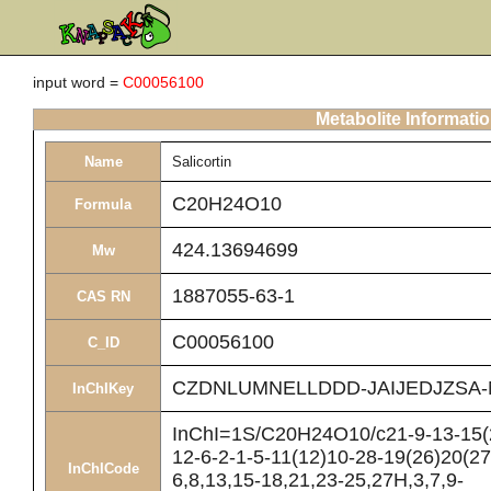
input word =
C00056100
Metabolite Informati
Name
Salicortin
C20H24O10
Formula
424.13694699
Mw
1887055-63-1
CAS RN
C00056100
C_ID
CZDNLUMNELLDDD-JAIJEDJZSA-
InChIKey
InChI=1S/C20H24O10/c21-9-13-15(2
12-6-2-1-5-11(12)10-28-19(26)20(27
InChICode
6,8,13,15-18,21,23-25,27H,3,7,9-