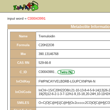
input word =
C00043991
Metabolite Informati
Name
Tremuloidin
Formula
C20H22O8
Mw
390.13146768
CAS RN
529-66-8
C00043991
,
C_ID
InChIKey
FWPNCAYVELBDRB-LGUPCXNPNA-N
InChI=1S/C20H22O8/c21-10-13-8-4-5-9-14(13)26-20
InChICode
19(25)12-6-2-1-3-7-12/h1-9,15-18,20-24H,10-11H2/
SMILES
O=C(O[C@H]1[C@H](Oc2ccccc2CO)O[C@H](CO