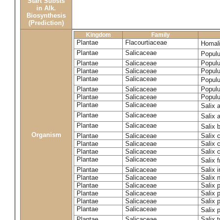
Start Substs
in Alk.
Biosynthesis
(Prediction)
Kingdom
Family
Plantae
Flacourtiaceae
Homal
Plantae
Salicaceae
Popul
Plantae
Salicaceae
Populu
Plantae
Salicaceae
Popul
Plantae
Salicaceae
Popul
Plantae
Salicaceae
Populu
Plantae
Salicaceae
Populu
Plantae
Salicaceae
Salix 
Plantae
Salicaceae
Salix 
Plantae
Salicaceae
Salix 
Organism
Plantae
Salicaceae
Salix 
Plantae
Salicaceae
Salix 
Plantae
Salicaceae
Salix 
Plantae
Salicaceae
Salix f
Plantae
Salicaceae
Salix 
Plantae
Salicaceae
Salix 
Plantae
Salicaceae
Salix 
Plantae
Salicaceae
Salix p
Plantae
Salicaceae
Salix p
Plantae
Salicaceae
Salix 
Plantae
Salicaceae
Salix t