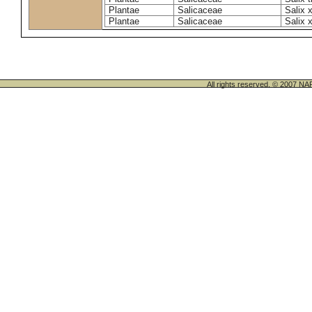
Plantae
Salicaceae
Salix 
Plantae
Salicaceae
Salix 
All rights reserved. © 200