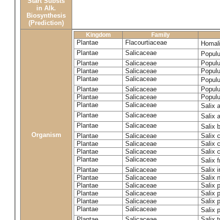
Start Substs
in Alk.
Biosynthesis
(Prediction)
Kingdom
Family
Plantae
Flacourtiaceae
Homal
Plantae
Salicaceae
Popul
Plantae
Salicaceae
Populu
Plantae
Salicaceae
Popul
Plantae
Salicaceae
Popul
Plantae
Salicaceae
Populu
Plantae
Salicaceae
Populu
Plantae
Salicaceae
Salix 
Plantae
Salicaceae
Salix 
Plantae
Salicaceae
Salix 
Organism
Plantae
Salicaceae
Salix 
Plantae
Salicaceae
Salix 
Plantae
Salicaceae
Salix 
Plantae
Salicaceae
Salix f
Plantae
Salicaceae
Salix 
Plantae
Salicaceae
Salix 
Plantae
Salicaceae
Salix 
Plantae
Salicaceae
Salix p
Plantae
Salicaceae
Salix p
Plantae
Salicaceae
Salix 
Plantae
Salicaceae
Salix t