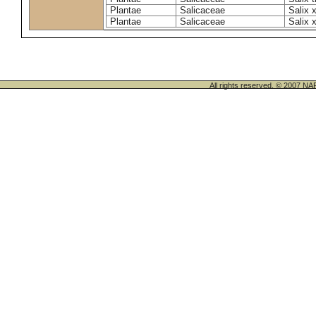
Plantae
Salicaceae
Salix 
Plantae
Salicaceae
Salix 
All rights reserved. © 200