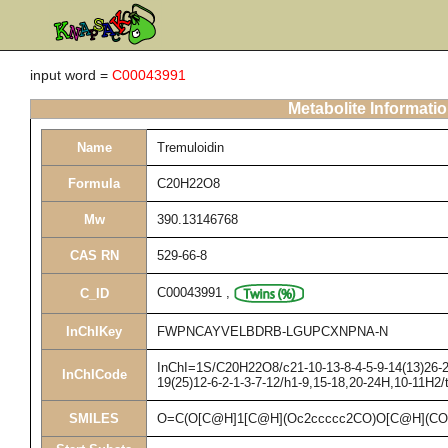
input word =
C00043991
Metabolite Informati
Name
Tremuloidin
Formula
C20H22O8
Mw
390.13146768
CAS RN
529-66-8
C00043991
,
C_ID
InChIKey
FWPNCAYVELBDRB-LGUPCXNPNA-N
InChI=1S/C20H22O8/c21-10-13-8-4-5-9-14(13)26-20
InChICode
19(25)12-6-2-1-3-7-12/h1-9,15-18,20-24H,10-11H2/
SMILES
O=C(O[C@H]1[C@H](Oc2ccccc2CO)O[C@H](CO