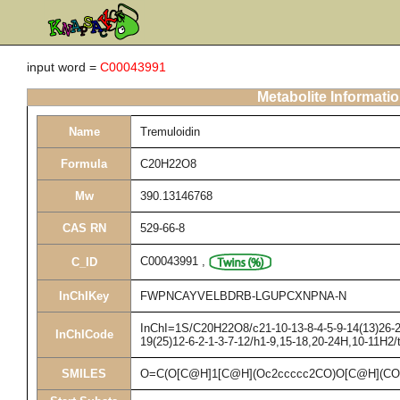
input word =
C00043991
Metabolite Informati
Name
Tremuloidin
Formula
C20H22O8
Mw
390.13146768
CAS RN
529-66-8
C00043991
,
C_ID
InChIKey
FWPNCAYVELBDRB-LGUPCXNPNA-N
InChI=1S/C20H22O8/c21-10-13-8-4-5-9-14(13)26-20
InChICode
19(25)12-6-2-1-3-7-12/h1-9,15-18,20-24H,10-11H2/
SMILES
O=C(O[C@H]1[C@H](Oc2ccccc2CO)O[C@H](CO