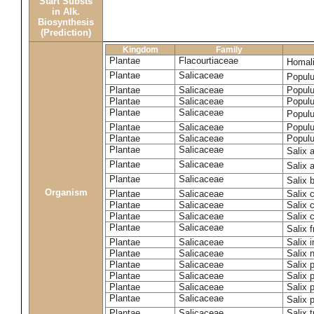
Start Substs
in Alk.
Biosynthesis
(Prediction)
Kingdom
Family
Plantae
Flacourtiaceae
Homal
Plantae
Salicaceae
Popul
Plantae
Salicaceae
Populu
Plantae
Salicaceae
Popul
Plantae
Salicaceae
Popul
Plantae
Salicaceae
Populu
Plantae
Salicaceae
Populu
Plantae
Salicaceae
Salix 
Plantae
Salicaceae
Salix 
Plantae
Salicaceae
Salix 
Organism
Plantae
Salicaceae
Salix 
Plantae
Salicaceae
Salix 
Plantae
Salicaceae
Salix 
Plantae
Salicaceae
Salix f
Plantae
Salicaceae
Salix 
Plantae
Salicaceae
Salix 
Plantae
Salicaceae
Salix 
Plantae
Salicaceae
Salix p
Plantae
Salicaceae
Salix p
Plantae
Salicaceae
Salix 
Plantae
Salicaceae
Salix t