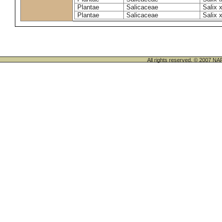
Plantae
Salicaceae
Salix 
Plantae
Salicaceae
Salix 
All rights reserved. © 200