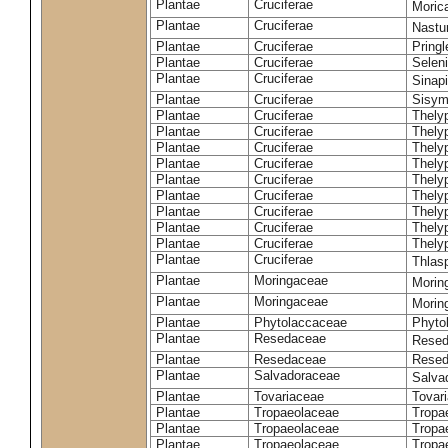
Plantae
Cruciferae
Moric
Plantae
Cruciferae
Nastur
Plantae
Cruciferae
Pringl
Plantae
Cruciferae
Selen
Plantae
Cruciferae
Sinap
Plantae
Cruciferae
Sisym
Plantae
Cruciferae
Thely
Plantae
Cruciferae
Thely
Plantae
Cruciferae
Thely
Plantae
Cruciferae
Thely
Plantae
Cruciferae
Thely
Plantae
Cruciferae
Thely
Plantae
Cruciferae
Thelyp
Plantae
Cruciferae
Thely
Plantae
Cruciferae
Thelyp
Plantae
Cruciferae
Thlas
Plantae
Moringaceae
Moring
Plantae
Moringaceae
Morin
Plantae
Phytolaccaceae
Phyto
Plantae
Resedaceae
Resed
Plantae
Resedaceae
Resed
Plantae
Salvadoraceae
Salva
Plantae
Tovariaceae
Tovar
Plantae
Tropaeolaceae
Tropa
Plantae
Tropaeolaceae
Tropa
Plantae
Tropaeolaceae
Tropae