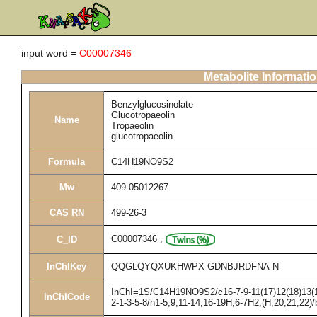
input word =
C00007346
Metabolite Informati
Benzylglucosinolate
Glucotropaeolin
Name
Tropaeolin
glucotropaeolin
Formula
C14H19NO9S2
Mw
409.05012267
CAS RN
499-26-3
C00007346
,
C_ID
InChIKey
QQGLQYQXUKHWPX-GDNBJRDFNA-N
InChI=1S/C14H19NO9S2/c16-7-9-11(17)12(18)13(19
InChICode
2-1-3-5-8/h1-5,9,11-14,16-19H,6-7H2,(H,20,21,22)/