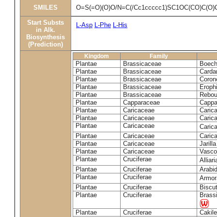
SMILES
O=S(=O)(O)O/N=C(/Cc1ccccc1)SC1OC(CO)C(O)
Start Substs
L-Asp
L-Phe
L-His
in Alk.
Biosynthesis
(Prediction)
Kingdom
Family
Plantae
Brassicaceae
Boech
Plantae
Brassicaceae
Carda
Plantae
Brassicaceae
Coron
Plantae
Brassicaceae
Erophi
Plantae
Brassicaceae
Rebou
Plantae
Capparaceae
Cappa
Plantae
Caricaceae
Carica
Plantae
Caricaceae
Carica
Plantae
Caricaceae
Caric
Plantae
Caricaceae
Caric
Plantae
Caricaceae
Jarill
Plantae
Caricaceae
Vascon
Plantae
Cruciferae
Alliar
Plantae
Cruciferae
Arabid
Plantae
Cruciferae
Armora
Plantae
Cruciferae
Biscu
Plantae
Cruciferae
Brass
Plantae
Cruciferae
Cakile