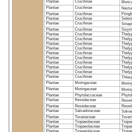
Plantae
Cruciferae
Moric
Plantae
Cruciferae
Nastur
Plantae
Cruciferae
Pringl
Plantae
Cruciferae
Selen
Plantae
Cruciferae
Sinap
Plantae
Cruciferae
Sisym
Plantae
Cruciferae
Thely
Plantae
Cruciferae
Thely
Plantae
Cruciferae
Thely
Plantae
Cruciferae
Thely
Plantae
Cruciferae
Thely
Plantae
Cruciferae
Thely
Plantae
Cruciferae
Thelyp
Plantae
Cruciferae
Thely
Plantae
Cruciferae
Thelyp
Plantae
Cruciferae
Thlas
Plantae
Moringaceae
Moring
Plantae
Moringaceae
Morin
Plantae
Phytolaccaceae
Phyto
Plantae
Resedaceae
Resed
Plantae
Resedaceae
Resed
Plantae
Salvadoraceae
Salva
Plantae
Tovariaceae
Tovar
Plantae
Tropaeolaceae
Tropa
Plantae
Tropaeolaceae
Tropa
Plantae
Tropaeolaceae
Tropae