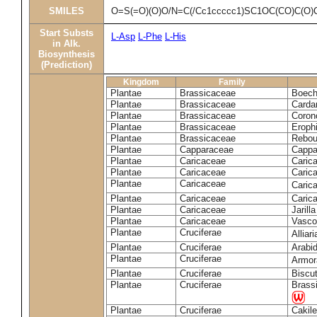
SMILES
O=S(=O)(O)O/N=C(/Cc1ccccc1)SC1OC(CO)C(O)
Start Substs
L-Asp
L-Phe
L-His
in Alk.
Biosynthesis
(Prediction)
Kingdom
Family
Plantae
Brassicaceae
Boech
Plantae
Brassicaceae
Carda
Plantae
Brassicaceae
Coron
Plantae
Brassicaceae
Erophi
Plantae
Brassicaceae
Rebou
Plantae
Capparaceae
Cappa
Plantae
Caricaceae
Carica
Plantae
Caricaceae
Carica
Plantae
Caricaceae
Caric
Plantae
Caricaceae
Caric
Plantae
Caricaceae
Jarill
Plantae
Caricaceae
Vascon
Plantae
Cruciferae
Alliar
Plantae
Cruciferae
Arabid
Plantae
Cruciferae
Armora
Plantae
Cruciferae
Biscu
Plantae
Cruciferae
Brass
Plantae
Cruciferae
Cakile