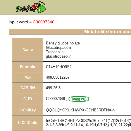
input word =
C00007346
Metabolite Informati
Benzylglucosinolate
Glucotropaeolin
Name
Tropaeolin
glucotropaeolin
Formula
C14H19NO9S2
Mw
409.05012267
CAS RN
499-26-3
C00007346
,
C_ID
InChIKey
QQGLQYQXUKHWPX-GDNBJRDFNA-N
InChI=1S/C14H19NO9S2/c16-7-9-11(17)12(18)13(19
InChICode
2-1-3-5-8/h1-5,9,11-14,16-19H,6-7H2,(H,20,21,22)/