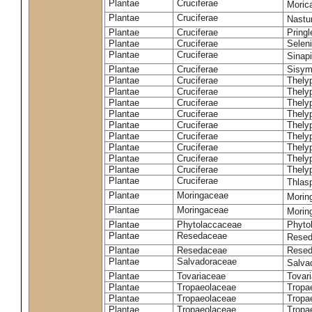
Plantae
Cruciferae
Moric
Plantae
Cruciferae
Nastur
Plantae
Cruciferae
Pringl
Plantae
Cruciferae
Selen
Plantae
Cruciferae
Sinap
Plantae
Cruciferae
Sisym
Plantae
Cruciferae
Thely
Plantae
Cruciferae
Thely
Plantae
Cruciferae
Thely
Plantae
Cruciferae
Thely
Plantae
Cruciferae
Thely
Plantae
Cruciferae
Thely
Plantae
Cruciferae
Thelyp
Plantae
Cruciferae
Thely
Plantae
Cruciferae
Thelyp
Plantae
Cruciferae
Thlas
Plantae
Moringaceae
Moring
Plantae
Moringaceae
Morin
Plantae
Phytolaccaceae
Phyto
Plantae
Resedaceae
Resed
Plantae
Resedaceae
Resed
Plantae
Salvadoraceae
Salva
Plantae
Tovariaceae
Tovar
Plantae
Tropaeolaceae
Tropa
Plantae
Tropaeolaceae
Tropa
Plantae
Tropaeolaceae
Tropae