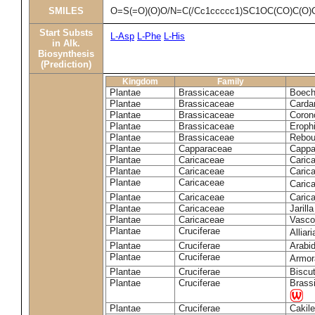
SMILES
O=S(=O)(O)O/N=C(/Cc1ccccc1)SC1OC(CO)C(O)
Start Substs
L-Asp
L-Phe
L-His
in Alk.
Biosynthesis
(Prediction)
Kingdom
Family
Plantae
Brassicaceae
Boech
Plantae
Brassicaceae
Carda
Plantae
Brassicaceae
Coron
Plantae
Brassicaceae
Erophi
Plantae
Brassicaceae
Rebou
Plantae
Capparaceae
Cappa
Plantae
Caricaceae
Carica
Plantae
Caricaceae
Carica
Plantae
Caricaceae
Caric
Plantae
Caricaceae
Caric
Plantae
Caricaceae
Jarill
Plantae
Caricaceae
Vascon
Plantae
Cruciferae
Alliar
Plantae
Cruciferae
Arabid
Plantae
Cruciferae
Armora
Plantae
Cruciferae
Biscu
Plantae
Cruciferae
Brass
Plantae
Cruciferae
Cakile