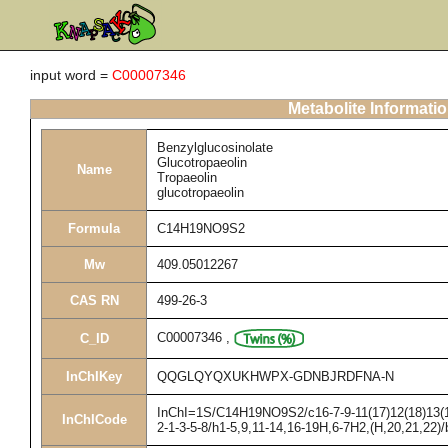
input word =
C00007346
Metabolite Informati
Benzylglucosinolate
Glucotropaeolin
Name
Tropaeolin
glucotropaeolin
Formula
C14H19NO9S2
Mw
409.05012267
CAS RN
499-26-3
C00007346
,
C_ID
InChIKey
QQGLQYQXUKHWPX-GDNBJRDFNA-N
InChI=1S/C14H19NO9S2/c16-7-9-11(17)12(18)13(19
InChICode
2-1-3-5-8/h1-5,9,11-14,16-19H,6-7H2,(H,20,21,22)/