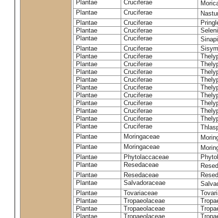
Plantae
Cruciferae
Moric
Plantae
Cruciferae
Nastur
Plantae
Cruciferae
Pringl
Plantae
Cruciferae
Selen
Plantae
Cruciferae
Sinap
Plantae
Cruciferae
Sisym
Plantae
Cruciferae
Thely
Plantae
Cruciferae
Thely
Plantae
Cruciferae
Thely
Plantae
Cruciferae
Thely
Plantae
Cruciferae
Thely
Plantae
Cruciferae
Thely
Plantae
Cruciferae
Thelyp
Plantae
Cruciferae
Thely
Plantae
Cruciferae
Thelyp
Plantae
Cruciferae
Thlas
Plantae
Moringaceae
Moring
Plantae
Moringaceae
Morin
Plantae
Phytolaccaceae
Phyto
Plantae
Resedaceae
Resed
Plantae
Resedaceae
Resed
Plantae
Salvadoraceae
Salva
Plantae
Tovariaceae
Tovar
Plantae
Tropaeolaceae
Tropa
Plantae
Tropaeolaceae
Tropa
Plantae
Tropaeolaceae
Tropae