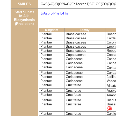
SMILES
O=S(=O)(O)O/N=C(/Cc1ccccc1)SC1OC(CO)C(O)
Start Substs
L-Asp
L-Phe
L-His
in Alk.
Biosynthesis
(Prediction)
Kingdom
Family
Plantae
Brassicaceae
Boech
Plantae
Brassicaceae
Carda
Plantae
Brassicaceae
Coron
Plantae
Brassicaceae
Erophi
Plantae
Brassicaceae
Rebou
Plantae
Capparaceae
Cappa
Plantae
Caricaceae
Carica
Plantae
Caricaceae
Carica
Plantae
Caricaceae
Caric
Plantae
Caricaceae
Caric
Plantae
Caricaceae
Jarill
Plantae
Caricaceae
Vascon
Plantae
Cruciferae
Alliar
Plantae
Cruciferae
Arabid
Plantae
Cruciferae
Armora
Plantae
Cruciferae
Biscu
Plantae
Cruciferae
Brass
Plantae
Cruciferae
Cakile