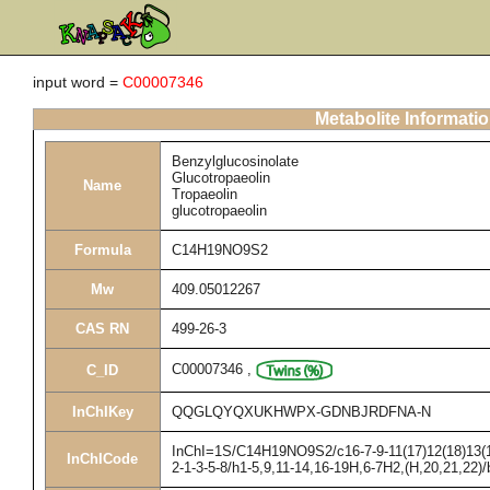
input word =
C00007346
Metabolite Informati
Benzylglucosinolate
Glucotropaeolin
Name
Tropaeolin
glucotropaeolin
Formula
C14H19NO9S2
Mw
409.05012267
CAS RN
499-26-3
C00007346
,
C_ID
InChIKey
QQGLQYQXUKHWPX-GDNBJRDFNA-N
InChI=1S/C14H19NO9S2/c16-7-9-11(17)12(18)13(19
InChICode
2-1-3-5-8/h1-5,9,11-14,16-19H,6-7H2,(H,20,21,22)/