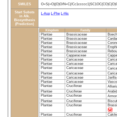
SMILES
O=S(=O)(O)O/N=C(/Cc1ccccc1)SC1OC(CO)C(O)
Start Substs
L-Asp
L-Phe
L-His
in Alk.
Biosynthesis
(Prediction)
Kingdom
Family
Plantae
Brassicaceae
Boech
Plantae
Brassicaceae
Carda
Plantae
Brassicaceae
Coron
Plantae
Brassicaceae
Erophi
Plantae
Brassicaceae
Rebou
Plantae
Capparaceae
Cappa
Plantae
Caricaceae
Carica
Plantae
Caricaceae
Carica
Plantae
Caricaceae
Caric
Plantae
Caricaceae
Caric
Plantae
Caricaceae
Jarill
Plantae
Caricaceae
Vascon
Plantae
Cruciferae
Alliar
Plantae
Cruciferae
Arabid
Plantae
Cruciferae
Armora
Plantae
Cruciferae
Biscu
Plantae
Cruciferae
Brass
Plantae
Cruciferae
Cakile