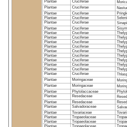
Plantae
Cruciferae
Moric
Plantae
Cruciferae
Nastur
Plantae
Cruciferae
Pringl
Plantae
Cruciferae
Selen
Plantae
Cruciferae
Sinap
Plantae
Cruciferae
Sisym
Plantae
Cruciferae
Thely
Plantae
Cruciferae
Thely
Plantae
Cruciferae
Thely
Plantae
Cruciferae
Thely
Plantae
Cruciferae
Thely
Plantae
Cruciferae
Thely
Plantae
Cruciferae
Thelyp
Plantae
Cruciferae
Thely
Plantae
Cruciferae
Thelyp
Plantae
Cruciferae
Thlas
Plantae
Moringaceae
Moring
Plantae
Moringaceae
Morin
Plantae
Phytolaccaceae
Phyto
Plantae
Resedaceae
Resed
Plantae
Resedaceae
Resed
Plantae
Salvadoraceae
Salva
Plantae
Tovariaceae
Tovar
Plantae
Tropaeolaceae
Tropa
Plantae
Tropaeolaceae
Tropa
Plantae
Tropaeolaceae
Tropae