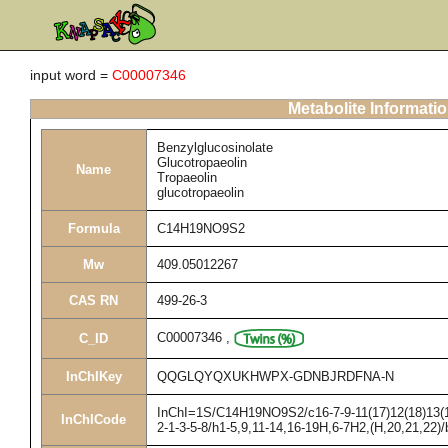
input word =
C00007346
Metabolite Informati
Benzylglucosinolate
Glucotropaeolin
Name
Tropaeolin
glucotropaeolin
Formula
C14H19NO9S2
Mw
409.05012267
CAS RN
499-26-3
C00007346
,
C_ID
InChIKey
QQGLQYQXUKHWPX-GDNBJRDFNA-N
InChI=1S/C14H19NO9S2/c16-7-9-11(17)12(18)13(19
InChICode
2-1-3-5-8/h1-5,9,11-14,16-19H,6-7H2,(H,20,21,22)/