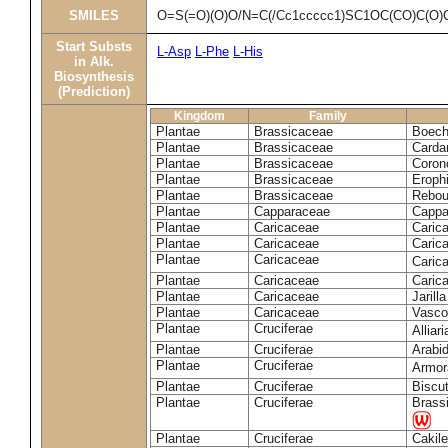
SMILES
O=S(=O)(O)O/N=C(/Cc1ccccc1)SC1OC(CO)C(O)
Start Substs
L-Asp
L-Phe
L-His
in Alk.
Biosynthesis
(Prediction)
Kingdom
Family
Plantae
Brassicaceae
Boech
Plantae
Brassicaceae
Carda
Plantae
Brassicaceae
Coron
Plantae
Brassicaceae
Erophi
Plantae
Brassicaceae
Rebou
Plantae
Capparaceae
Cappa
Plantae
Caricaceae
Carica
Plantae
Caricaceae
Carica
Plantae
Caricaceae
Caric
Plantae
Caricaceae
Caric
Plantae
Caricaceae
Jarill
Plantae
Caricaceae
Vascon
Plantae
Cruciferae
Alliar
Plantae
Cruciferae
Arabid
Plantae
Cruciferae
Armora
Plantae
Cruciferae
Biscu
Plantae
Cruciferae
Brass
Plantae
Cruciferae
Cakile