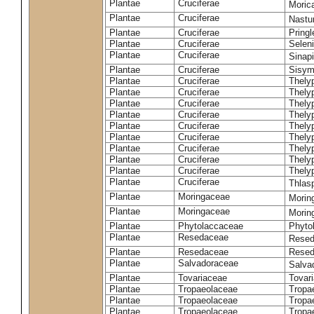
Plantae
Cruciferae
Moric
Plantae
Cruciferae
Nastur
Plantae
Cruciferae
Pringl
Plantae
Cruciferae
Selen
Plantae
Cruciferae
Sinap
Plantae
Cruciferae
Sisym
Plantae
Cruciferae
Thely
Plantae
Cruciferae
Thely
Plantae
Cruciferae
Thely
Plantae
Cruciferae
Thely
Plantae
Cruciferae
Thely
Plantae
Cruciferae
Thely
Plantae
Cruciferae
Thelyp
Plantae
Cruciferae
Thely
Plantae
Cruciferae
Thelyp
Plantae
Cruciferae
Thlas
Plantae
Moringaceae
Moring
Plantae
Moringaceae
Morin
Plantae
Phytolaccaceae
Phyto
Plantae
Resedaceae
Resed
Plantae
Resedaceae
Resed
Plantae
Salvadoraceae
Salva
Plantae
Tovariaceae
Tovar
Plantae
Tropaeolaceae
Tropa
Plantae
Tropaeolaceae
Tropa
Plantae
Tropaeolaceae
Tropae