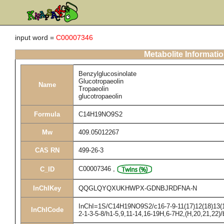
input word =
C00007346
Metabolite Informati
Benzylglucosinolate
Glucotropaeolin
Name
Tropaeolin
glucotropaeolin
Formula
C14H19NO9S2
Mw
409.05012267
CAS RN
499-26-3
C00007346
,
C_ID
InChIKey
QQGLQYQXUKHWPX-GDNBJRDFNA-N
InChI=1S/C14H19NO9S2/c16-7-9-11(17)12(18)13(19
InChICode
2-1-3-5-8/h1-5,9,11-14,16-19H,6-7H2,(H,20,21,22)/