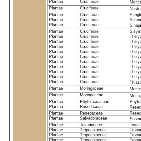
Plantae
Cruciferae
Moric
Plantae
Cruciferae
Nastur
Plantae
Cruciferae
Pringl
Plantae
Cruciferae
Selen
Plantae
Cruciferae
Sinap
Plantae
Cruciferae
Sisym
Plantae
Cruciferae
Thely
Plantae
Cruciferae
Thely
Plantae
Cruciferae
Thely
Plantae
Cruciferae
Thely
Plantae
Cruciferae
Thely
Plantae
Cruciferae
Thely
Plantae
Cruciferae
Thelyp
Plantae
Cruciferae
Thely
Plantae
Cruciferae
Thelyp
Plantae
Cruciferae
Thlas
Plantae
Moringaceae
Moring
Plantae
Moringaceae
Morin
Plantae
Phytolaccaceae
Phyto
Plantae
Resedaceae
Resed
Plantae
Resedaceae
Resed
Plantae
Salvadoraceae
Salva
Plantae
Tovariaceae
Tovar
Plantae
Tropaeolaceae
Tropa
Plantae
Tropaeolaceae
Tropa
Plantae
Tropaeolaceae
Tropae