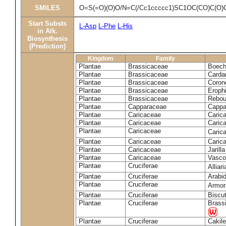
SMILES
O=S(=O)(O)O/N=C(/Cc1ccccc1)SC1OC(CO)C(O)
Start Substs
L-Asp
L-Phe
L-His
in Alk.
Biosynthesis
(Prediction)
Kingdom
Family
Plantae
Brassicaceae
Boech
Plantae
Brassicaceae
Carda
Plantae
Brassicaceae
Coron
Plantae
Brassicaceae
Erophi
Plantae
Brassicaceae
Rebou
Plantae
Capparaceae
Cappa
Plantae
Caricaceae
Carica
Plantae
Caricaceae
Carica
Plantae
Caricaceae
Caric
Plantae
Caricaceae
Caric
Plantae
Caricaceae
Jarill
Plantae
Caricaceae
Vascon
Plantae
Cruciferae
Alliar
Plantae
Cruciferae
Arabid
Plantae
Cruciferae
Armora
Plantae
Cruciferae
Biscu
Plantae
Cruciferae
Brass
Plantae
Cruciferae
Cakile