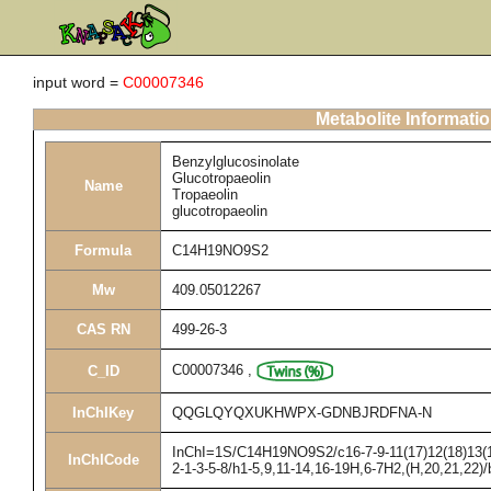
input word =
C00007346
Metabolite Informati
Benzylglucosinolate
Glucotropaeolin
Name
Tropaeolin
glucotropaeolin
Formula
C14H19NO9S2
Mw
409.05012267
CAS RN
499-26-3
C00007346
,
C_ID
InChIKey
QQGLQYQXUKHWPX-GDNBJRDFNA-N
InChI=1S/C14H19NO9S2/c16-7-9-11(17)12(18)13(19
InChICode
2-1-3-5-8/h1-5,9,11-14,16-19H,6-7H2,(H,20,21,22)/