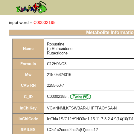
input word =
C00002195
Metabolite Informati
Robustine
Name
(-)-Rutacridone
Rutacridone
Formula
C12H9NO3
Mw
215.05824316
CAS RN
2255-50-7
C00002195
,
C_ID
InChIKey
VGVNNMLKTSWBAR-UHFFFAOYSA-N
InChICode
InChI=1S/C12H9NO3/c1-15-11-7-3-2-4-9(14)10(7)1
SMILES
COc1c2ccoc2nc2c(O)cccc12