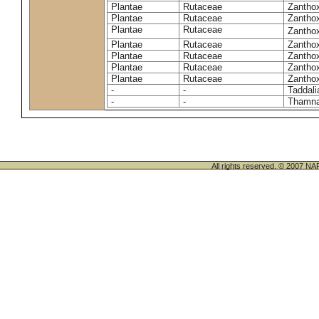
Plantae
Rutaceae
Zantho
Plantae
Rutaceae
Zanthox
Plantae
Rutaceae
Zantho
Plantae
Rutaceae
Zantho
Plantae
Rutaceae
Zantho
Plantae
Rutaceae
Zanthox
Plantae
Rutaceae
Zantho
-
-
Taddali
-
-
Thamn
All rights reserved. © 200