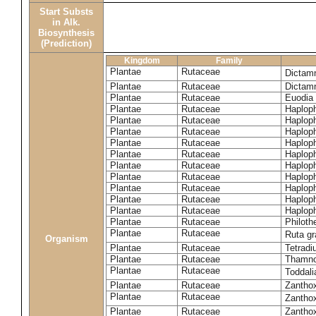
Start Substs
in Alk.
Biosynthesis
(Prediction)
Kingdom
Family
Plantae
Rutaceae
Dictam
Plantae
Rutaceae
Dictam
Plantae
Rutaceae
Euodia 
Plantae
Rutaceae
Haplop
Plantae
Rutaceae
Haplop
Plantae
Rutaceae
Haplop
Plantae
Rutaceae
Haplop
Plantae
Rutaceae
Haploph
Plantae
Rutaceae
Haploph
Plantae
Rutaceae
Haploph
Plantae
Rutaceae
Haplop
Plantae
Rutaceae
Haplop
Plantae
Rutaceae
Haplop
Plantae
Rutaceae
Philoth
Plantae
Rutaceae
Ruta g
Organism
Plantae
Rutaceae
Tetradi
Plantae
Rutaceae
Thamn
Plantae
Rutaceae
Toddali
Plantae
Rutaceae
Zanthox
Plantae
Rutaceae
Zantho
Plantae
Rutaceae
Zantho