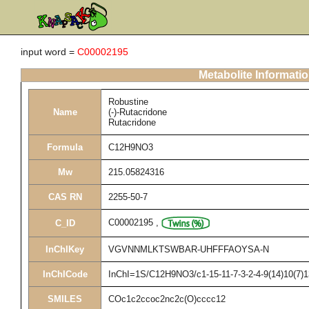
input word =
C00002195
Metabolite Informati
Robustine
Name
(-)-Rutacridone
Rutacridone
Formula
C12H9NO3
Mw
215.05824316
CAS RN
2255-50-7
C00002195
,
C_ID
InChIKey
VGVNNMLKTSWBAR-UHFFFAOYSA-N
InChICode
InChI=1S/C12H9NO3/c1-15-11-7-3-2-4-9(14)10(7)1
SMILES
COc1c2ccoc2nc2c(O)cccc12