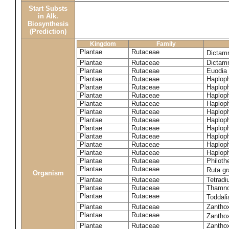
Start Substs
in Alk.
Biosynthesis
(Prediction)
Kingdom
Family
Plantae
Rutaceae
Dictam
Plantae
Rutaceae
Dictam
Plantae
Rutaceae
Euodia 
Plantae
Rutaceae
Haplop
Plantae
Rutaceae
Haplop
Plantae
Rutaceae
Haplop
Plantae
Rutaceae
Haplop
Plantae
Rutaceae
Haploph
Plantae
Rutaceae
Haploph
Plantae
Rutaceae
Haploph
Plantae
Rutaceae
Haplop
Plantae
Rutaceae
Haplop
Plantae
Rutaceae
Haplop
Plantae
Rutaceae
Philoth
Plantae
Rutaceae
Ruta g
Organism
Plantae
Rutaceae
Tetradi
Plantae
Rutaceae
Thamn
Plantae
Rutaceae
Toddali
Plantae
Rutaceae
Zanthox
Plantae
Rutaceae
Zantho
Plantae
Rutaceae
Zantho