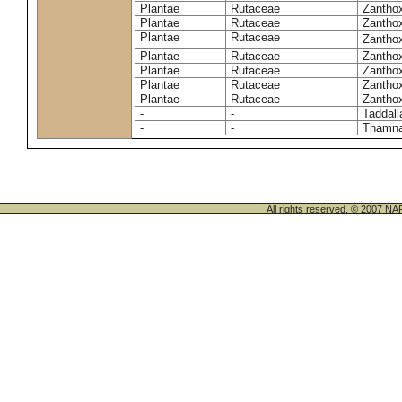
Plantae
Rutaceae
Zantho
Plantae
Rutaceae
Zanthox
Plantae
Rutaceae
Zantho
Plantae
Rutaceae
Zantho
Plantae
Rutaceae
Zantho
Plantae
Rutaceae
Zanthox
Plantae
Rutaceae
Zantho
-
-
Taddali
-
-
Thamn
All rights reserved. © 200