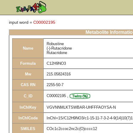
input word =
C00002195
Metabolite Informati
Robustine
Name
(-)-Rutacridone
Rutacridone
Formula
C12H9NO3
Mw
215.05824316
CAS RN
2255-50-7
C00002195
,
C_ID
InChIKey
VGVNNMLKTSWBAR-UHFFFAOYSA-N
InChICode
InChI=1S/C12H9NO3/c1-15-11-7-3-2-4-9(14)10(7)1
SMILES
COc1c2ccoc2nc2c(O)cccc12