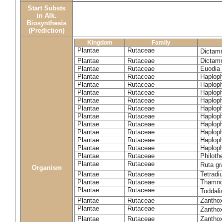
Start Substs
in Alk.
Biosynthesis
(Prediction)
Kingdom
Family
Plantae
Rutaceae
Dictam
Plantae
Rutaceae
Dictam
Plantae
Rutaceae
Euodia 
Plantae
Rutaceae
Haplop
Plantae
Rutaceae
Haplop
Plantae
Rutaceae
Haplop
Plantae
Rutaceae
Haplop
Plantae
Rutaceae
Haploph
Plantae
Rutaceae
Haploph
Plantae
Rutaceae
Haploph
Plantae
Rutaceae
Haplop
Plantae
Rutaceae
Haplop
Plantae
Rutaceae
Haplop
Plantae
Rutaceae
Philoth
Plantae
Rutaceae
Ruta g
Organism
Plantae
Rutaceae
Tetradi
Plantae
Rutaceae
Thamn
Plantae
Rutaceae
Toddali
Plantae
Rutaceae
Zanthox
Plantae
Rutaceae
Zantho
Plantae
Rutaceae
Zantho