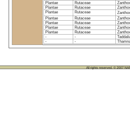
Plantae
Rutaceae
Zantho
Plantae
Rutaceae
Zanthox
Plantae
Rutaceae
Zantho
Plantae
Rutaceae
Zantho
Plantae
Rutaceae
Zantho
Plantae
Rutaceae
Zanthox
Plantae
Rutaceae
Zantho
-
-
Taddali
-
-
Thamn
All rights reserved. © 200