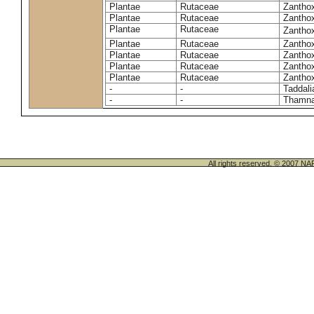
Plantae
Rutaceae
Zantho
Plantae
Rutaceae
Zanthox
Plantae
Rutaceae
Zantho
Plantae
Rutaceae
Zantho
Plantae
Rutaceae
Zantho
Plantae
Rutaceae
Zanthox
Plantae
Rutaceae
Zantho
-
-
Taddali
-
-
Thamn
All rights reserved. © 200