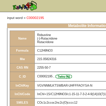
input word =
C00002195
Metabolite Informati
Robustine
Name
(-)-Rutacridone
Rutacridone
Formula
C12H9NO3
Mw
215.05824316
CAS RN
2255-50-7
C00002195
,
C_ID
InChIKey
VGVNNMLKTSWBAR-UHFFFAOYSA-N
InChICode
InChI=1S/C12H9NO3/c1-15-11-7-3-2-4-9(14)10(7)1
SMILES
COc1c2ccoc2nc2c(O)cccc12