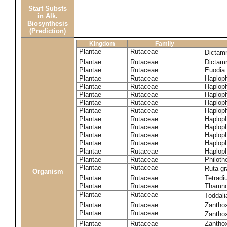
Start Substs
in Alk.
Biosynthesis
(Prediction)
Kingdom
Family
Plantae
Rutaceae
Dictam
Plantae
Rutaceae
Dictam
Plantae
Rutaceae
Euodia 
Plantae
Rutaceae
Haplop
Plantae
Rutaceae
Haplop
Plantae
Rutaceae
Haplop
Plantae
Rutaceae
Haplop
Plantae
Rutaceae
Haploph
Plantae
Rutaceae
Haploph
Plantae
Rutaceae
Haploph
Plantae
Rutaceae
Haplop
Plantae
Rutaceae
Haplop
Plantae
Rutaceae
Haplop
Plantae
Rutaceae
Philoth
Plantae
Rutaceae
Ruta g
Organism
Plantae
Rutaceae
Tetradi
Plantae
Rutaceae
Thamn
Plantae
Rutaceae
Toddali
Plantae
Rutaceae
Zanthox
Plantae
Rutaceae
Zantho
Plantae
Rutaceae
Zantho