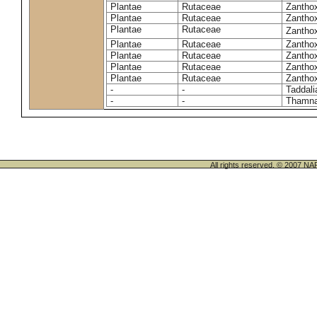
Plantae
Rutaceae
Zantho
Plantae
Rutaceae
Zanthox
Plantae
Rutaceae
Zantho
Plantae
Rutaceae
Zantho
Plantae
Rutaceae
Zantho
Plantae
Rutaceae
Zanthox
Plantae
Rutaceae
Zantho
-
-
Taddali
-
-
Thamn
All rights reserved. © 200