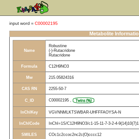
input word =
C00002195
Metabolite Informati
Robustine
Name
(-)-Rutacridone
Rutacridone
Formula
C12H9NO3
Mw
215.05824316
CAS RN
2255-50-7
C00002195
,
C_ID
InChIKey
VGVNNMLKTSWBAR-UHFFFAOYSA-N
InChICode
InChI=1S/C12H9NO3/c1-15-11-7-3-2-4-9(14)10(7)1
SMILES
COc1c2ccoc2nc2c(O)cccc12