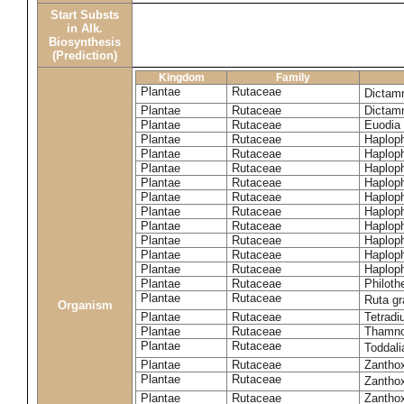
Start Substs
in Alk.
Biosynthesis
(Prediction)
Kingdom
Family
Plantae
Rutaceae
Dictam
Plantae
Rutaceae
Dictam
Plantae
Rutaceae
Euodia 
Plantae
Rutaceae
Haplop
Plantae
Rutaceae
Haplop
Plantae
Rutaceae
Haplop
Plantae
Rutaceae
Haplop
Plantae
Rutaceae
Haploph
Plantae
Rutaceae
Haploph
Plantae
Rutaceae
Haploph
Plantae
Rutaceae
Haplop
Plantae
Rutaceae
Haplop
Plantae
Rutaceae
Haplop
Plantae
Rutaceae
Philoth
Plantae
Rutaceae
Ruta g
Organism
Plantae
Rutaceae
Tetradi
Plantae
Rutaceae
Thamn
Plantae
Rutaceae
Toddali
Plantae
Rutaceae
Zanthox
Plantae
Rutaceae
Zantho
Plantae
Rutaceae
Zantho