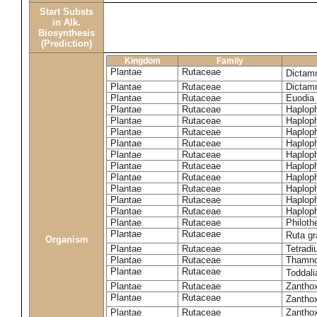
Start Substs
in Alk.
Biosynthesis
(Prediction)
Kingdom
Family
Plantae
Rutaceae
Dictam
Plantae
Rutaceae
Dictam
Plantae
Rutaceae
Euodia 
Plantae
Rutaceae
Haplop
Plantae
Rutaceae
Haplop
Plantae
Rutaceae
Haplop
Plantae
Rutaceae
Haplop
Plantae
Rutaceae
Haploph
Plantae
Rutaceae
Haploph
Plantae
Rutaceae
Haploph
Plantae
Rutaceae
Haplop
Plantae
Rutaceae
Haplop
Plantae
Rutaceae
Haplop
Plantae
Rutaceae
Philoth
Plantae
Rutaceae
Ruta g
Organism
Plantae
Rutaceae
Tetradi
Plantae
Rutaceae
Thamn
Plantae
Rutaceae
Toddali
Plantae
Rutaceae
Zanthox
Plantae
Rutaceae
Zantho
Plantae
Rutaceae
Zantho