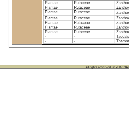
Plantae
Rutaceae
Zantho
Plantae
Rutaceae
Zanthox
Plantae
Rutaceae
Zantho
Plantae
Rutaceae
Zantho
Plantae
Rutaceae
Zantho
Plantae
Rutaceae
Zanthox
Plantae
Rutaceae
Zantho
-
-
Taddali
-
-
Thamn
All rights reserved. © 200