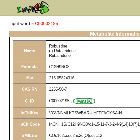
input word =
C00002195
Metabolite Informati
Robustine
Name
(-)-Rutacridone
Rutacridone
Formula
C12H9NO3
Mw
215.05824316
CAS RN
2255-50-7
C00002195
,
C_ID
InChIKey
VGVNNMLKTSWBAR-UHFFFAOYSA-N
InChICode
InChI=1S/C12H9NO3/c1-15-11-7-3-2-4-9(14)10(7)1
SMILES
COc1c2ccoc2nc2c(O)cccc12