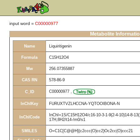
input word =
C00000977
Metabolite Informati
Name
Liquiritigenin
Formula
C15H12O4
Mw
256.07355887
CAS RN
578-86-9
C00000977
,
C_ID
InChIKey
FURUXTVZLHCCNA-YQTOOIBONA-N
InChI=1S/C15H12O4/c16-10-3-1-9(2-4-10)14-8-13(1
InChICode
17H,8H2/t14-/m0/s1
SMILES
O=C1C[C@@H](c2ccc(O)cc2)Oc2cc(O)ccc21