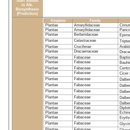
Start Substs
in Alk.
Biosynthesis
(Prediction)
Kingdom
Family
Plantae
Amaryllidaceae
Crinu
Plantae
Amaryllidaceae
Pancr
Plantae
Berberidaceae
Epim
Plantae
Celastraceae
Tripte
Plantae
Cruciferae
Arabid
Plantae
Dracaenaceae
Draca
Plantae
Fabaceae
Baptis
Plantae
Fabaceae
Bauhi
Plantae
Fabaceae
Centr
Plantae
Fabaceae
Cicer
Plantae
Fabaceae
Dalbe
Plantae
Fabaceae
Dalber
Plantae
Fabaceae
Dalber
Plantae
Fabaceae
Dalbe
Plantae
Fabaceae
Dalber
Plantae
Fabaceae
Diplot
Plantae
Fabaceae
Echin
Plantae
Fabaceae
Eryth
Plantae
Fabaceae
Glyci
Plantae
Fabaceae
Glycy