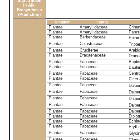
Start Substs
in Alk.
Biosynthesis
(Prediction)
Kingdom
Family
Plantae
Amaryllidaceae
Crinu
Plantae
Amaryllidaceae
Pancr
Plantae
Berberidaceae
Epim
Plantae
Celastraceae
Tripte
Plantae
Cruciferae
Arabid
Plantae
Dracaenaceae
Draca
Plantae
Fabaceae
Baptis
Plantae
Fabaceae
Bauhi
Plantae
Fabaceae
Centr
Plantae
Fabaceae
Cicer
Plantae
Fabaceae
Dalbe
Plantae
Fabaceae
Dalber
Plantae
Fabaceae
Dalber
Plantae
Fabaceae
Dalbe
Plantae
Fabaceae
Dalber
Plantae
Fabaceae
Diplot
Plantae
Fabaceae
Echin
Plantae
Fabaceae
Eryth
Plantae
Fabaceae
Glyci
Plantae
Fabaceae
Glycy