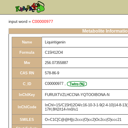
input word =
C00000977
Metabolite Informati
Name
Liquiritigenin
Formula
C15H12O4
Mw
256.07355887
CAS RN
578-86-9
C00000977
,
C_ID
InChIKey
FURUXTVZLHCCNA-YQTOOIBONA-N
InChI=1S/C15H12O4/c16-10-3-1-9(2-4-10)14-8-13(1
InChICode
17H,8H2/t14-/m0/s1
SMILES
O=C1C[C@@H](c2ccc(O)cc2)Oc2cc(O)ccc21