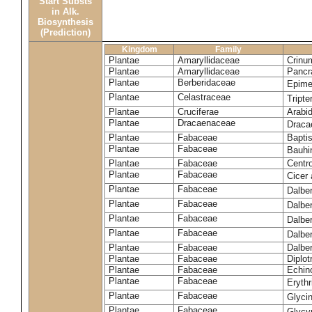
Start Substs
in Alk.
Biosynthesis
(Prediction)
Kingdom
Family
Plantae
Amaryllidaceae
Crinu
Plantae
Amaryllidaceae
Pancr
Plantae
Berberidaceae
Epim
Plantae
Celastraceae
Tripte
Plantae
Cruciferae
Arabid
Plantae
Dracaenaceae
Draca
Plantae
Fabaceae
Baptis
Plantae
Fabaceae
Bauhi
Plantae
Fabaceae
Centr
Plantae
Fabaceae
Cicer
Plantae
Fabaceae
Dalbe
Plantae
Fabaceae
Dalber
Plantae
Fabaceae
Dalber
Plantae
Fabaceae
Dalbe
Plantae
Fabaceae
Dalber
Plantae
Fabaceae
Diplot
Plantae
Fabaceae
Echin
Plantae
Fabaceae
Eryth
Plantae
Fabaceae
Glyci
Plantae
Fabaceae
Glycy