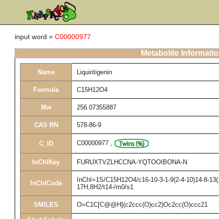
input word =
C00000977
Metabolite Informati
Name
Liquiritigenin
Formula
C15H12O4
Mw
256.07355887
CAS RN
578-86-9
C00000977
,
C_ID
InChIKey
FURUXTVZLHCCNA-YQTOOIBONA-N
InChI=1S/C15H12O4/c16-10-3-1-9(2-4-10)14-8-13(1
InChICode
17H,8H2/t14-/m0/s1
SMILES
O=C1C[C@@H](c2ccc(O)cc2)Oc2cc(O)ccc21