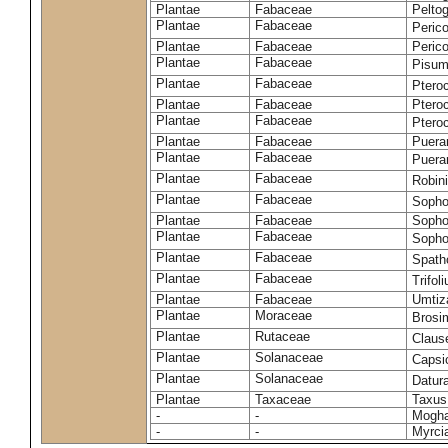
Plantae
Fabaceae
Pelto
Plantae
Fabaceae
Peric
Plantae
Fabaceae
Peric
Plantae
Fabaceae
Pisum
Plantae
Fabaceae
Ptero
Plantae
Fabaceae
Ptero
Plantae
Fabaceae
Ptero
Plantae
Fabaceae
Puerar
Plantae
Fabaceae
Puera
Plantae
Fabaceae
Robin
Plantae
Fabaceae
Sopho
Plantae
Fabaceae
Sopho
Plantae
Fabaceae
Sopho
Plantae
Fabaceae
Spath
Plantae
Fabaceae
Trifo
Plantae
Fabaceae
Umtiza
Plantae
Moraceae
Brosi
Plantae
Rutaceae
Claus
Plantae
Solanaceae
Caps
Plantae
Solanaceae
Datur
Plantae
Taxaceae
Taxus
-
-
Moghan
-
-
Myrci