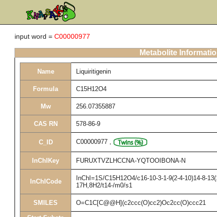
input word =
C00000977
Metabolite Informati
Name
Liquiritigenin
Formula
C15H12O4
Mw
256.07355887
CAS RN
578-86-9
C00000977
,
C_ID
InChIKey
FURUXTVZLHCCNA-YQTOOIBONA-N
InChI=1S/C15H12O4/c16-10-3-1-9(2-4-10)14-8-13(1
InChICode
17H,8H2/t14-/m0/s1
SMILES
O=C1C[C@@H](c2ccc(O)cc2)Oc2cc(O)ccc21