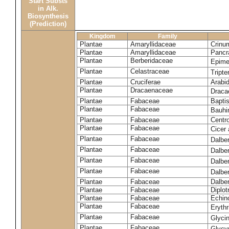
Start Substs
in Alk.
Biosynthesis
(Prediction)
Kingdom
Family
Plantae
Amaryllidaceae
Crinu
Plantae
Amaryllidaceae
Pancr
Plantae
Berberidaceae
Epim
Plantae
Celastraceae
Tripte
Plantae
Cruciferae
Arabid
Plantae
Dracaenaceae
Draca
Plantae
Fabaceae
Baptis
Plantae
Fabaceae
Bauhi
Plantae
Fabaceae
Centr
Plantae
Fabaceae
Cicer
Plantae
Fabaceae
Dalbe
Plantae
Fabaceae
Dalber
Plantae
Fabaceae
Dalber
Plantae
Fabaceae
Dalbe
Plantae
Fabaceae
Dalber
Plantae
Fabaceae
Diplot
Plantae
Fabaceae
Echin
Plantae
Fabaceae
Eryth
Plantae
Fabaceae
Glyci
Plantae
Fabaceae
Glycy