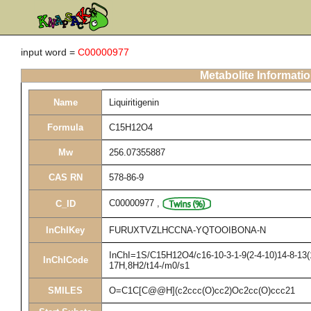
input word =
C00000977
Metabolite Informati
Name
Liquiritigenin
Formula
C15H12O4
Mw
256.07355887
CAS RN
578-86-9
C00000977
,
C_ID
InChIKey
FURUXTVZLHCCNA-YQTOOIBONA-N
InChI=1S/C15H12O4/c16-10-3-1-9(2-4-10)14-8-13(1
InChICode
17H,8H2/t14-/m0/s1
SMILES
O=C1C[C@@H](c2ccc(O)cc2)Oc2cc(O)ccc21