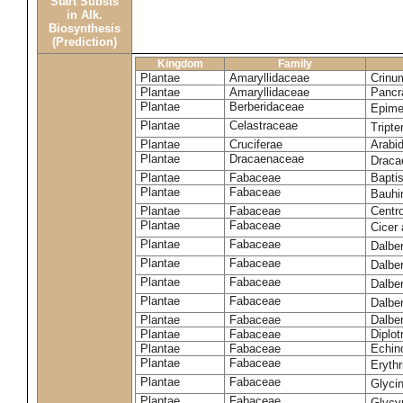
Start Substs
in Alk.
Biosynthesis
(Prediction)
Kingdom
Family
Plantae
Amaryllidaceae
Crinu
Plantae
Amaryllidaceae
Pancr
Plantae
Berberidaceae
Epim
Plantae
Celastraceae
Tripte
Plantae
Cruciferae
Arabid
Plantae
Dracaenaceae
Draca
Plantae
Fabaceae
Baptis
Plantae
Fabaceae
Bauhi
Plantae
Fabaceae
Centr
Plantae
Fabaceae
Cicer
Plantae
Fabaceae
Dalbe
Plantae
Fabaceae
Dalber
Plantae
Fabaceae
Dalber
Plantae
Fabaceae
Dalbe
Plantae
Fabaceae
Dalber
Plantae
Fabaceae
Diplot
Plantae
Fabaceae
Echin
Plantae
Fabaceae
Eryth
Plantae
Fabaceae
Glyci
Plantae
Fabaceae
Glycy