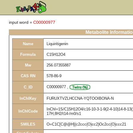
input word =
C00000977
Metabolite Informati
Name
Liquiritigenin
Formula
C15H12O4
Mw
256.07355887
CAS RN
578-86-9
C00000977
,
C_ID
InChIKey
FURUXTVZLHCCNA-YQTOOIBONA-N
InChI=1S/C15H12O4/c16-10-3-1-9(2-4-10)14-8-13(1
InChICode
17H,8H2/t14-/m0/s1
SMILES
O=C1C[C@@H](c2ccc(O)cc2)Oc2cc(O)ccc21