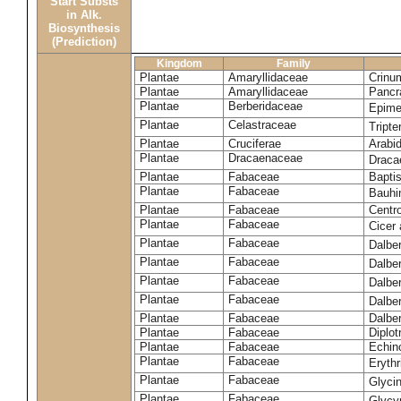
Start Substs
in Alk.
Biosynthesis
(Prediction)
Kingdom
Family
Plantae
Amaryllidaceae
Crinu
Plantae
Amaryllidaceae
Pancr
Plantae
Berberidaceae
Epim
Plantae
Celastraceae
Tripte
Plantae
Cruciferae
Arabid
Plantae
Dracaenaceae
Draca
Plantae
Fabaceae
Baptis
Plantae
Fabaceae
Bauhi
Plantae
Fabaceae
Centr
Plantae
Fabaceae
Cicer
Plantae
Fabaceae
Dalbe
Plantae
Fabaceae
Dalber
Plantae
Fabaceae
Dalber
Plantae
Fabaceae
Dalbe
Plantae
Fabaceae
Dalber
Plantae
Fabaceae
Diplot
Plantae
Fabaceae
Echin
Plantae
Fabaceae
Eryth
Plantae
Fabaceae
Glyci
Plantae
Fabaceae
Glycy