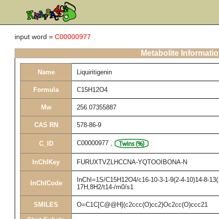
input word =
C00000977
Metabolite Informati
Name
Liquiritigenin
Formula
C15H12O4
Mw
256.07355887
CAS RN
578-86-9
C00000977
,
C_ID
InChIKey
FURUXTVZLHCCNA-YQTOOIBONA-N
InChI=1S/C15H12O4/c16-10-3-1-9(2-4-10)14-8-13(1
InChICode
17H,8H2/t14-/m0/s1
SMILES
O=C1C[C@@H](c2ccc(O)cc2)Oc2cc(O)ccc21