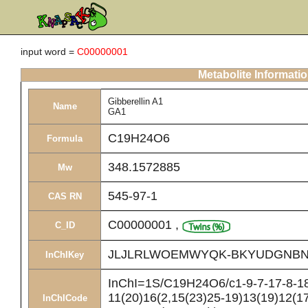
input word =
C00000001
Metabolite Informati
Gibberellin A1
Name
GA1
C19H24O6
Formula
348.1572885
Mw
545-97-1
CAS RN
C00000001
,
C_ID
JLJLRLWOEMWYQK-BKYUDGNBN
InChIKey
InChI=1S/C19H24O6/c1-9-7-17-8-18(
11(20)16(2,15(23)25-19)13(19)12(1
InChICode