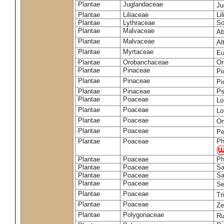
Plantae
Juglandaceae
Ju
Plantae
Liliaceae
Li
Plantae
Lythraceae
So
Plantae
Malvaceae
Ab
Plantae
Malvaceae
Al
Plantae
Myrtaceae
Eu
Plantae
Orobanchaceae
Or
Plantae
Pinaceae
Pi
Plantae
Pinaceae
Pi
Plantae
Pinaceae
Ps
Plantae
Poaceae
Lo
Plantae
Poaceae
Lo
Plantae
Poaceae
Or
Plantae
Poaceae
Pe
Plantae
Poaceae
Ph
Plantae
Poaceae
Ph
Plantae
Poaceae
Sa
Plantae
Poaceae
Sa
Plantae
Poaceae
Se
Plantae
Poaceae
Tr
Plantae
Poaceae
Z
Plantae
Polygonaceae
Ru