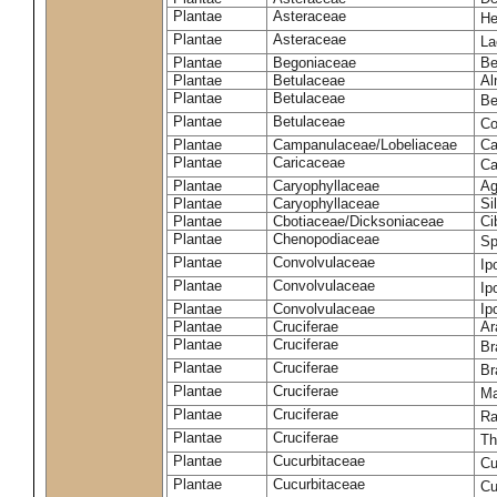
Plantae
Asteraceae
He
Plantae
Asteraceae
La
Plantae
Begoniaceae
Be
Plantae
Betulaceae
Al
Plantae
Betulaceae
Be
Plantae
Betulaceae
Co
Plantae
Campanulaceae/Lobeliaceae
Ca
Plantae
Caricaceae
Ca
Plantae
Caryophyllaceae
Ag
Plantae
Caryophyllaceae
Si
Plantae
Cbotiaceae/Dicksoniaceae
Ci
Plantae
Chenopodiaceae
Sp
Plantae
Convolvulaceae
Ip
Plantae
Convolvulaceae
Ip
Plantae
Convolvulaceae
Ip
Plantae
Cruciferae
Ar
Plantae
Cruciferae
Br
Plantae
Cruciferae
Br
Plantae
Cruciferae
Ma
Plantae
Cruciferae
Ra
Plantae
Cruciferae
Th
Plantae
Cucurbitaceae
Cu
Plantae
Cucurbitaceae
Cu