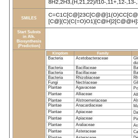
8H2,2H3,(H,21,22)/t10-,11+,12-,13-
C=C1C[C@]23C[C@@]1(O)CC[C@
SMILES
[C@](C)(C(=O)O1)[C@H]2[C@@H]
Start Substs
in Alk.
Biosynthesis
(Prediction)
Kingdom
Family
Bacteria
Acetobacteraceae
Gl
di
Bacteria
Bacillaceae
Ba
Bacteria
Bacillaceae
Ba
Bacteria
Rhizobiaceae
Rh
Fungi
Nectriaceae
Gi
Plantae
Agavaceae
Po
Plantae
Alliaceae
Al
Plantae
Alstroemeriaceae
Al
Plantae
Anacardiaceae
Ma
Plantae
Apiaceae
Da
Plantae
Apiaceae
Pi
Plantae
Araliaceae
Ar
Plantae
Asteraceae
Ca
Plantae
Asteraceae
De