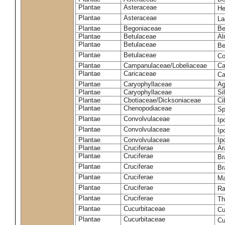
Plantae
Asteraceae
He
Plantae
Asteraceae
La
Plantae
Begoniaceae
Be
Plantae
Betulaceae
Al
Plantae
Betulaceae
Be
Plantae
Betulaceae
Co
Plantae
Campanulaceae/Lobeliaceae
Ca
Plantae
Caricaceae
Ca
Plantae
Caryophyllaceae
Ag
Plantae
Caryophyllaceae
Si
Plantae
Cbotiaceae/Dicksoniaceae
Ci
Plantae
Chenopodiaceae
Sp
Plantae
Convolvulaceae
Ip
Plantae
Convolvulaceae
Ip
Plantae
Convolvulaceae
Ip
Plantae
Cruciferae
Ar
Plantae
Cruciferae
Br
Plantae
Cruciferae
Br
Plantae
Cruciferae
Ma
Plantae
Cruciferae
Ra
Plantae
Cruciferae
Th
Plantae
Cucurbitaceae
Cu
Plantae
Cucurbitaceae
Cu