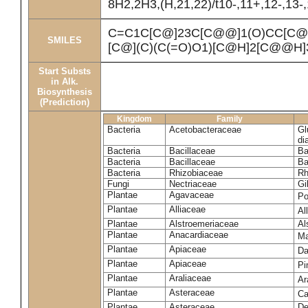
8H2,2H3,(H,21,22)/t10-,11+,12-,13-
C=C1C[C@]23C[C@@]1(O)CC[C@
SMILES
[C@](C)(C(=O)O1)[C@H]2[C@@H]
Start Substs
in Alk.
Biosynthesis
(Prediction)
Kingdom
Family
Bacteria
Acetobacteraceae
Gl
di
Bacteria
Bacillaceae
Ba
Bacteria
Bacillaceae
Ba
Bacteria
Rhizobiaceae
Rh
Fungi
Nectriaceae
Gi
Plantae
Agavaceae
Po
Plantae
Alliaceae
Al
Plantae
Alstroemeriaceae
Al
Plantae
Anacardiaceae
Ma
Plantae
Apiaceae
Da
Plantae
Apiaceae
Pi
Plantae
Araliaceae
Ar
Plantae
Asteraceae
Ca
Plantae
Asteraceae
De