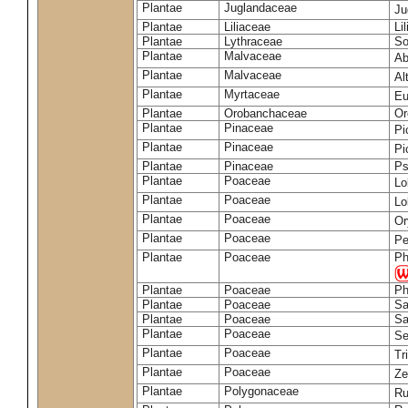
Plantae
Juglandaceae
Ju
Plantae
Liliaceae
Li
Plantae
Lythraceae
So
Plantae
Malvaceae
Ab
Plantae
Malvaceae
Al
Plantae
Myrtaceae
Eu
Plantae
Orobanchaceae
Or
Plantae
Pinaceae
Pi
Plantae
Pinaceae
Pi
Plantae
Pinaceae
Ps
Plantae
Poaceae
Lo
Plantae
Poaceae
Lo
Plantae
Poaceae
Or
Plantae
Poaceae
Pe
Plantae
Poaceae
Ph
Plantae
Poaceae
Ph
Plantae
Poaceae
Sa
Plantae
Poaceae
Sa
Plantae
Poaceae
Se
Plantae
Poaceae
Tr
Plantae
Poaceae
Z
Plantae
Polygonaceae
Ru