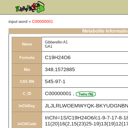
input word =
C00000001
Metabolite Informati
Gibberellin A1
Name
GA1
C19H24O6
Formula
348.1572885
Mw
545-97-1
CAS RN
C00000001
,
C_ID
JLJLRLWOEMWYQK-BKYUDGNBN
InChIKey
InChI=1S/C19H24O6/c1-9-7-17-8-18(
11(20)16(2,15(23)25-19)13(19)12(1
InChICode