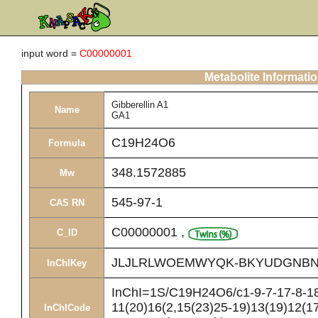
input word =
C00000001
Metabolite Informati
Gibberellin A1
Name
GA1
C19H24O6
Formula
348.1572885
Mw
545-97-1
CAS RN
C00000001
,
C_ID
JLJLRLWOEMWYQK-BKYUDGNBN
InChIKey
InChI=1S/C19H24O6/c1-9-7-17-8-18(
11(20)16(2,15(23)25-19)13(19)12(1
InChICode