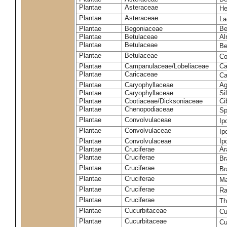
Plantae
Asteraceae
He
Plantae
Asteraceae
La
Plantae
Begoniaceae
Be
Plantae
Betulaceae
Al
Plantae
Betulaceae
Be
Plantae
Betulaceae
Co
Plantae
Campanulaceae/Lobeliaceae
Ca
Plantae
Caricaceae
Ca
Plantae
Caryophyllaceae
Ag
Plantae
Caryophyllaceae
Si
Plantae
Cbotiaceae/Dicksoniaceae
Ci
Plantae
Chenopodiaceae
Sp
Plantae
Convolvulaceae
Ip
Plantae
Convolvulaceae
Ip
Plantae
Convolvulaceae
Ip
Plantae
Cruciferae
Ar
Plantae
Cruciferae
Br
Plantae
Cruciferae
Br
Plantae
Cruciferae
Ma
Plantae
Cruciferae
Ra
Plantae
Cruciferae
Th
Plantae
Cucurbitaceae
Cu
Plantae
Cucurbitaceae
Cu