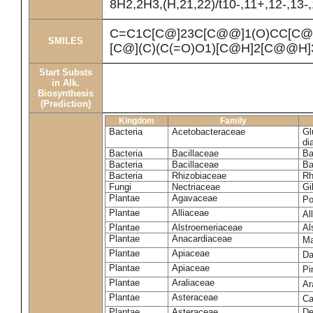
8H2,2H3,(H,21,22)/t10-,11+,12-,13-
C=C1C[C@]23C[C@@]1(O)CC[C@
SMILES
[C@](C)(C(=O)O1)[C@H]2[C@@H]
Start Substs
in Alk.
Biosynthesis
(Prediction)
Kingdom
Family
Bacteria
Acetobacteraceae
Gl
di
Bacteria
Bacillaceae
Ba
Bacteria
Bacillaceae
Ba
Bacteria
Rhizobiaceae
Rh
Fungi
Nectriaceae
Gi
Plantae
Agavaceae
Po
Plantae
Alliaceae
Al
Plantae
Alstroemeriaceae
Al
Plantae
Anacardiaceae
Ma
Plantae
Apiaceae
Da
Plantae
Apiaceae
Pi
Plantae
Araliaceae
Ar
Plantae
Asteraceae
Ca
Plantae
Asteraceae
De