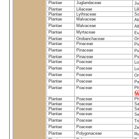
Plantae
Juglandaceae
Ju
Plantae
Liliaceae
Li
Plantae
Lythraceae
So
Plantae
Malvaceae
Ab
Plantae
Malvaceae
Al
Plantae
Myrtaceae
Eu
Plantae
Orobanchaceae
Or
Plantae
Pinaceae
Pi
Plantae
Pinaceae
Pi
Plantae
Pinaceae
Ps
Plantae
Poaceae
Lo
Plantae
Poaceae
Lo
Plantae
Poaceae
Or
Plantae
Poaceae
Pe
Plantae
Poaceae
Ph
Plantae
Poaceae
Ph
Plantae
Poaceae
Sa
Plantae
Poaceae
Sa
Plantae
Poaceae
Se
Plantae
Poaceae
Tr
Plantae
Poaceae
Z
Plantae
Polygonaceae
Ru